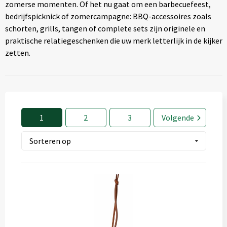
zomerse momenten. Of het nu gaat om een barbecuefeest,
Textiel
◼ Reizen
bedrijfspicknick of zomercampagne: BBQ-accessoires zoals
schorten, grills, tangen of complete sets zijn originele en
Wonen
◼ Thuiswerken
praktische relatiegeschenken die uw merk letterlijk in de kijker
zetten.
1
2
3
Volgende