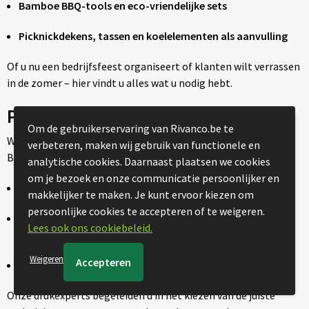
Bamboe BBQ-tools en eco-vriendelijke sets
Picknickdekens, tassen en koelelementen als aanvulling
Of u nu een bedrijfsfeest organiseert of klanten wilt verrassen
in de zomer – hier vindt u alles wat u nodig hebt.
Personalisatie van BBQ-producten
Om de gebruikerservaring van Rivanco.be te
Wij zorgen ervoor dat uw merk professioneel en duurzaam op
verbeteren, maken wij gebruik van functionele en
BBQ-artikelen gedrukt wordt. Beschikbare technieken zijn:
analytische cookies. Daarnaast plaatsen we cookies
om je bezoek en onze communicatie persoonlijker en
Zeefdruk
– ideaal voor schorten en tassen
makkelijker te maken. Je kunt ervoor kiezen om
persoonlijke cookies te accepteren of te weigeren.
Lasergravure
– voor roestvrijstalen tools en houten
Lees ook ons cookiebeleid.
handgrepen
Weigeren
Transferdruk
– voor kleurrijke logo’s op textiel
Onze drukexperts begeleiden u in het kiezen van de juiste