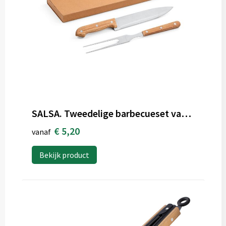
SALSA. Tweedelige barbecueset van roestvrij staal en bamboe
€ 5,20
vanaf
Bekijk product