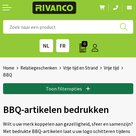
Nieuwigheden
◼ Bestsellers
◼ Alle merken
0
NL
FR
Drinkwaren
◼ Eco-producten
Kantoorartikelen
◼ Survival gear
Home
Relatiegeschenken
Vrije tijd en Strand
Vrije tijd
BBQ
Kinderen & spellen
◼ Seizoenen
Toon filteropties
Outdoor & vrije tijd
◼ Beurzen
BBQ-artikelen bedrukken
Technologie & Accessoires
◼ Feestdagen
Wilt u uw merk koppelen aan gezelligheid, sfeer en samenzijn?
Tassen
◼ Festival & Events
Met bedrukte BBQ-artikelen laat u uw logo schitteren tijdens