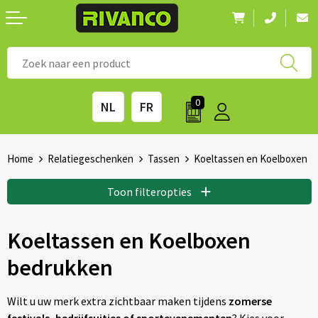
Nieuwigheden
◼ Bestsellers
◼ Alle merken
0
NL
FR
Drinkwaren
◼ Eco-producten
Kantoorartikelen
◼ Survival gear
Home
Relatiegeschenken
Tassen
Koeltassen en Koelboxen
Kinderen & spellen
◼ Seizoenen
Toon filteropties
Outdoor & vrije tijd
◼ Beurzen
Koeltassen en Koelboxen
bedrukken
Technologie & Accessoires
◼ Feestdagen
Tassen
◼ Festival & Events
Wilt u uw merk extra zichtbaar maken tijdens
zomerse