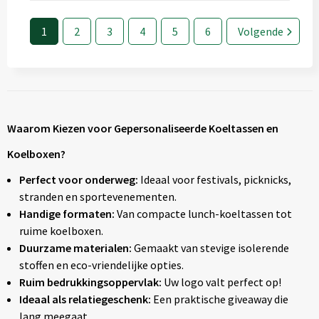
1
2
3
4
5
6
Volgende
Waarom Kiezen voor Gepersonaliseerde Koeltassen en
Koelboxen?
Perfect voor onderweg:
Ideaal voor festivals, picknicks,
stranden en sportevenementen.
Handige formaten:
Van compacte lunch-koeltassen tot
ruime koelboxen.
Duurzame materialen:
Gemaakt van stevige isolerende
stoffen en eco-vriendelijke opties.
Ruim bedrukkingsoppervlak:
Uw logo valt perfect op!
Ideaal als relatiegeschenk:
Een praktische giveaway die
lang meegaat.