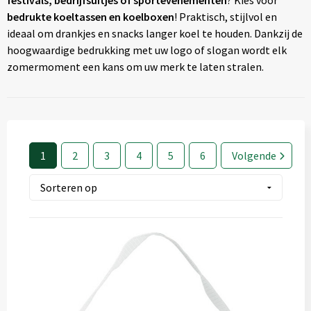
festivals, bedrijfsuitjes of sportevenementen
? Kies voor
Textiel
◼ Reizen
bedrukte koeltassen en koelboxen
! Praktisch, stijlvol en
ideaal om drankjes en snacks langer koel te houden. Dankzij de
Wonen
◼ Thuiswerken
hoogwaardige bedrukking met uw logo of slogan wordt elk
zomermoment een kans om uw merk te laten stralen.
1
2
3
4
5
6
Volgende