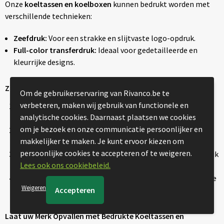
Onze
koeltassen en koelboxen
kunnen bedrukt worden met
verschillende technieken:
Zeefdruk:
Voor een strakke en slijtvaste logo-opdruk.
Full-color transferdruk:
Ideaal voor gedetailleerde en
kleurrijke designs.
Zo Bestelt u uw Bedrukte Koeltassen en Koelboxen
Om de gebruikerservaring van Rivanco.be te
verbeteren, maken wij gebruik van functionele en
Kies uw model:
Selecteer een koeltas of koelbox die past
analytische cookies. Daarnaast plaatsen we cookies
bij uw promotie.
om je bezoek en onze communicatie persoonlijker en
Upload het ontwerp:
Voeg uw logo of slogan toe voor
makkelijker te maken. Je kunt ervoor kiezen om
maximale merkzichtbaarheid.
persoonlijke cookies te accepteren of te weigeren.
Proefdruk en goedkeuring:
Ontvang een digitale proefdruk
Lees ook ons cookiebeleid.
en geef akkoord.
Snelle levering:
Wij zorgen voor een vlotte en betrouwbare
Weigeren
verzending.
Laat uw Merk Opvallen met Bedrukte Koeltassen en