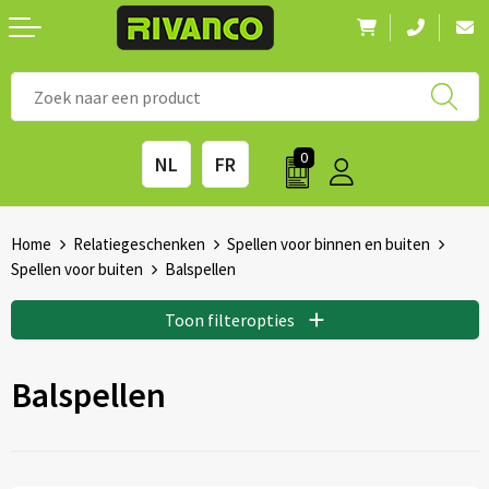
Nieuwigheden
◼ Bestsellers
◼ Alle merken
0
NL
FR
Drinkwaren
◼ Eco-producten
Kantoorartikelen
◼ Survival gear
Home
Relatiegeschenken
Spellen voor binnen en buiten
Spellen voor buiten
Balspellen
Kinderen & spellen
◼ Seizoenen
Toon filteropties
Outdoor & vrije tijd
◼ Beurzen
Balspellen
Technologie & Accessoires
◼ Feestdagen
Tassen
◼ Festival & Events