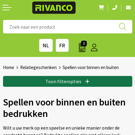
Nieuwigheden
◼ Bestsellers
◼ Alle merken
0
NL
FR
Drinkwaren
◼ Eco-producten
Kantoorartikelen
◼ Survival gear
Home
Relatiegeschenken
Spellen voor binnen en buiten
Kinderen & spellen
◼ Seizoenen
Toon filteropties
Outdoor & vrije tijd
◼ Beurzen
Spellen voor binnen en buiten
bedrukken
Technologie & Accessoires
◼ Feestdagen
Tassen
◼ Festival & Events
Wilt u uw merk op een speelse en unieke manier onder de