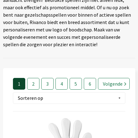
aandacht brengen? Bedrukte spellen zijn niet alleen leuk,
Textiel
◼ Reizen
maar ook effectief als promotioneel middel. Of u nu op zoek
bent naar gezelschapsspellen voor binnen of actieve spellen
Wonen
◼ Thuiswerken
voor buiten, Rivanco biedt een breed assortiment dat u kunt
personaliseren met uw logo of boodschap. Maak van uw
volgende evenement een succes met gepersonaliseerde
spellen die zorgen voor plezier en interactie!
1
2
3
4
5
6
Volgende