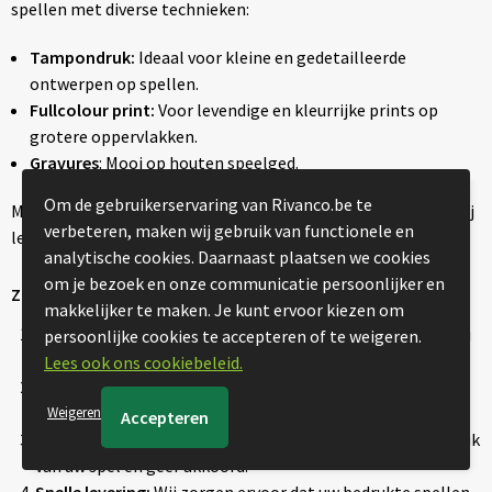
spellen met diverse technieken:
Tampondruk:
Ideaal voor kleine en gedetailleerde
ontwerpen op spellen.
Fullcolour print:
Voor levendige en kleurrijke prints op
grotere oppervlakken.
Gravures
: Mooi op houten speelged.
Om de gebruikerservaring van Rivanco.be te
Meer weten over aanleverspecificaties en druktechnieken? Wij
verbeteren, maken wij gebruik van functionele en
leggen het u graag uit hier op de
informatiepagina
.
analytische cookies. Daarnaast plaatsen we cookies
om je bezoek en onze communicatie persoonlijker en
Zo Bestelt u uw Bedrukte Spellen
makkelijker te maken. Je kunt ervoor kiezen om
Kies uw spel:
Selecteer het type spel dat het beste past bij
persoonlijke cookies te accepteren of te weigeren.
uw event of merkdoel.
Lees ook ons cookiebeleid.
Ontwerp en upload:
Voeg uw logo of design toe voor
personalisatie.
Weigeren
Proefdruk en goedkeuring:
Ontvang een digitale proefdruk
van uw spel en geef akkoord.