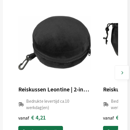
Reiskussen Leontine | 2-in-1 met slaapmasker
Bedrukte levertijd ca.10
Bedrukte l
werkdag(en)
werkdag(e
€ 4,21
€ 7,1
vanaf
vanaf