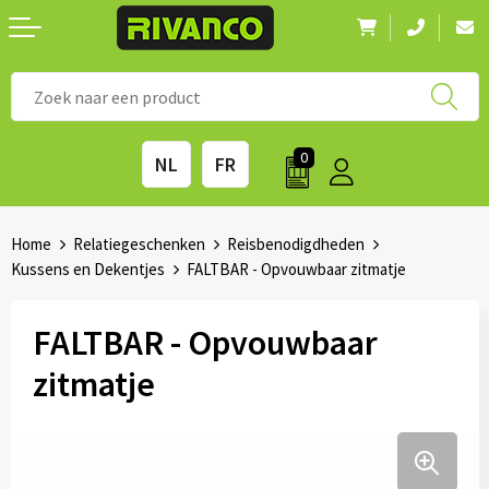
Nieuwigheden
◼ Bestsellers
◼ Alle merken
0
NL
FR
Drinkwaren
◼ Eco-producten
Kantoorartikelen
◼ Survival gear
Home
Relatiegeschenken
Reisbenodigdheden
Kussens en Dekentjes
FALTBAR - Opvouwbaar zitmatje
Kinderen & spellen
◼ Seizoenen
FALTBAR - Opvouwbaar
Outdoor & vrije tijd
◼ Beurzen
zitmatje
Technologie & Accessoires
◼ Feestdagen
Tassen
◼ Festival & Events