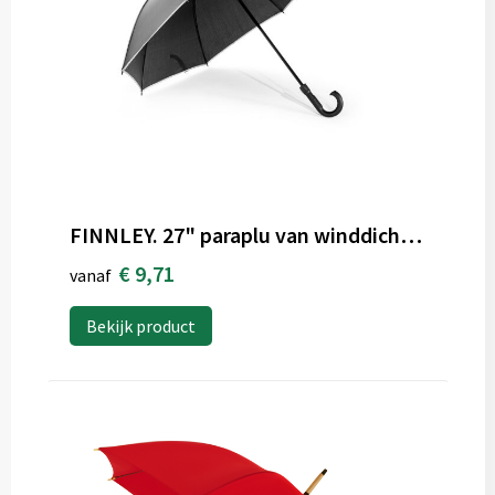
FINNLEY. 27" paraplu van winddicht gerecycled polyester (100% rPET) pongee 190T
€ 9,71
vanaf
Bekijk product