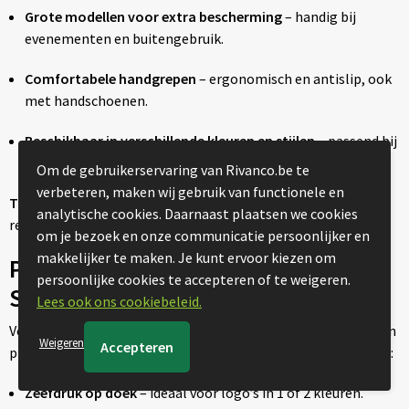
Grote modellen voor extra bescherming
– handig bij
evenementen en buitengebruik.
Comfortabele handgrepen
– ergonomisch en antislip, ook
met handschoenen.
Beschikbaar in verschillende kleuren en stijlen
– passend bij
uw huisstijl.
Om de gebruikerservaring van Rivanco.be te
verbeteren, maken wij gebruik van functionele en
Tip:
Combineer stormparaplu’s met een gepersonaliseerde
analytische cookies. Daarnaast plaatsen we cookies
regenjas of poncho voor een krachtige outdoor-campagne.
om je bezoek en onze communicatie persoonlijker en
makkelijker te maken. Je kunt ervoor kiezen om
Personalisatie en Bedrukking van
persoonlijke cookies te accepteren of te weigeren.
Stormparaplu’s
Lees ook ons cookiebeleid.
Voor het bedrukken van stormparaplu’s maken we gebruik van
Weigeren
professionele technieken die duurzaam resultaat garanderen:
Zeefdruk op doek
– ideaal voor logo’s in 1 of 2 kleuren.