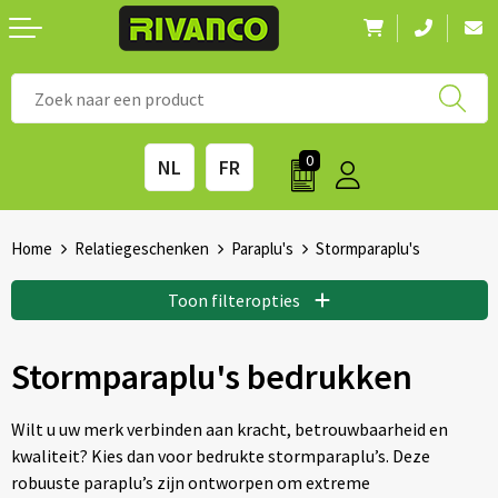
Nieuwigheden
◼ Bestsellers
◼ Alle merken
0
NL
FR
Drinkwaren
◼ Eco-producten
Kantoorartikelen
◼ Survival gear
Home
Relatiegeschenken
Paraplu's
Stormparaplu's
Kinderen & spellen
◼ Seizoenen
Toon filteropties
Outdoor & vrije tijd
◼ Beurzen
Stormparaplu's bedrukken
Technologie & Accessoires
◼ Feestdagen
Wilt u uw merk verbinden aan kracht, betrouwbaarheid en
kwaliteit? Kies dan voor bedrukte stormparaplu’s. Deze
Tassen
◼ Festival & Events
robuuste paraplu’s zijn ontworpen om extreme