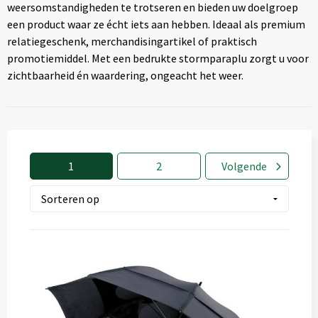
weersomstandigheden te trotseren en bieden uw doelgroep
Textiel
◼ Reizen
een product waar ze écht iets aan hebben. Ideaal als premium
relatiegeschenk, merchandisingartikel of praktisch
Wonen
◼ Thuiswerken
promotiemiddel. Met een bedrukte stormparaplu zorgt u voor
zichtbaarheid én waardering, ongeacht het weer.
1
2
Volgende