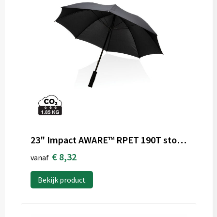
23" Impact AWARE™ RPET 190T storm proof paraplu
€ 8,32
vanaf
Bekijk product