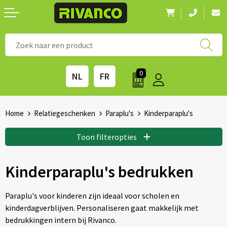
Nieuwigheden
◼ Bestsellers
◼ Alle merken
0
NL
FR
Drinkwaren
◼ Eco-producten
Kantoorartikelen
◼ Survival gear
Home
Relatiegeschenken
Paraplu's
Kinderparaplu's
Kinderen & spellen
◼ Seizoenen
Toon filteropties
Outdoor & vrije tijd
◼ Beurzen
Kinderparaplu's bedrukken
Technologie & Accessoires
◼ Feestdagen
Paraplu's voor kinderen zijn ideaal voor scholen en
kinderdagverblijven. Personaliseren gaat makkelijk met
Tassen
◼ Festival & Events
bedrukkingen intern bij Rivanco.