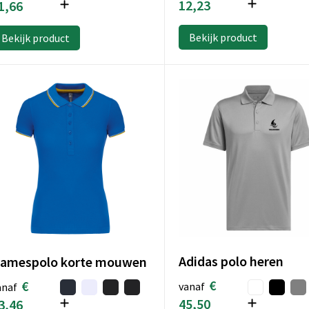
12,23
1,66
Bekijk product
Bekijk product
Adidas polo heren
amespolo korte mouwen
€
€
vanaf
anaf
45,50
3,46