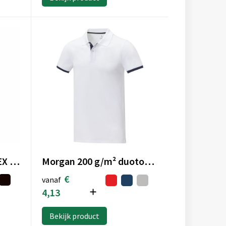
PULSE - PULSE UNISEX POLO
Morgan 200 g/m² duotone herenpolo met korte mouwen
€
vanaf
4,13
Bekijk product