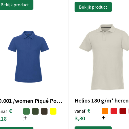
Bekijk product
Bekijk product
ID.001 /women Piqué Polo Shirt
€
€
vanaf
anaf
3,30
,18