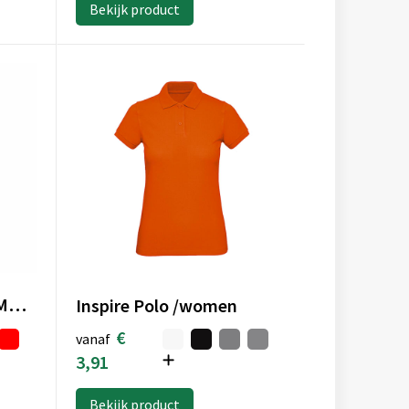
Bekijk product
SUMMER II KIDS - SUMMER II KIDS Polo 170g
Inspire Polo /women
€
vanaf
3,91
Bekijk product