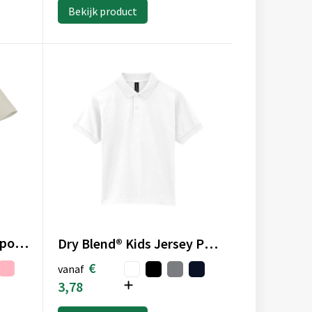
Bekijk product
Helios 180 g/m² herenpolo met korte mouwen
Dry Blend® Kids Jersey Polo
€
vanaf
3,78