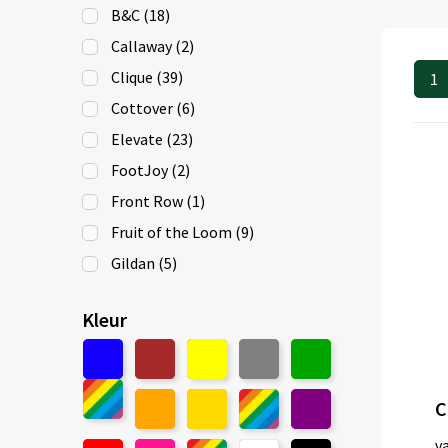
B&C
(18)
Callaway
(2)
Clique
(39)
1
Cottover
(6)
Elevate
(23)
FootJoy
(2)
Front Row
(1)
Fruit of the Loom
(9)
Gildan
(5)
Henbury
(5)
Kleur
iDeal Basic Brand
(9)
iqoniq
(2)
James Harvest
(12)
Kariban Premium
(4)
v