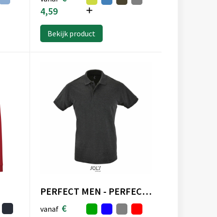
4,59
Bekijk product
PERFECT MEN - PERFECT HEREN Polo 180g
€
vanaf