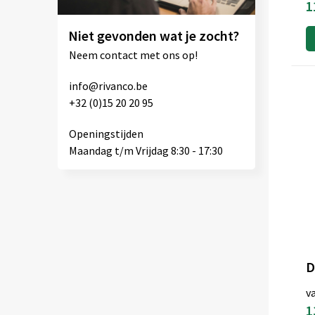
1
SG Originals
(5)
Niet gevonden wat je zocht?
SG Signature
(2)
Neem contact met ons op!
Sol's
(23)
Spasso
(8)
info@rivanco.be
Spiro
(3)
+32 (0)15 20 20 95
Stanley & Stella
(6)
Openingstijden
Stormtech
(3)
Maandag t/m Vrijdag 8:30 - 17:30
Tee Jays
(16)
Tenson
(8)
TH Clothes®
(45)
Timberland
(2)
Untagged Movement
(1)
D
Velilla
(10)
v
WK. Designed To Work
(11)
1