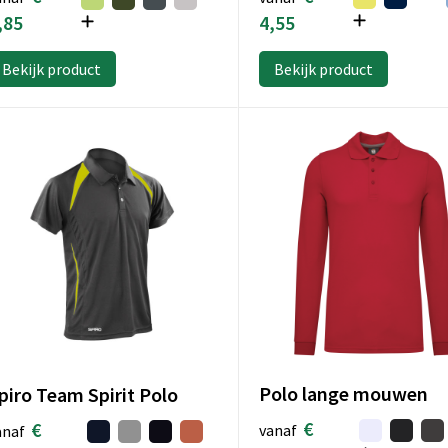
4,55
,85
Bekijk product
Bekijk product
Polo lange mouwen
piro Team Spirit Polo
€
€
vanaf
anaf