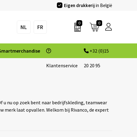
Eigen drukkerij
in België
0
0
NL
FR
Smartmerchandise
+32 (0)15
Klantenservice
20 20 95
 Of u nu op zoek bent naar bedrijfskleding, teamwear
w merk laat opvallen. Welkom bij Rivanco, de expert