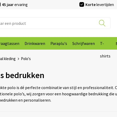
45 jaar
ervaring
Korte
levertijden
raagtassen
Drinkwaren
Paraplu's
Schrijfwaren
T-
shirts
al kleding
Polo's
's bedrukken
kte polo is dé perfecte combinatie van stijl en professionaliteit.
ionele polo’s, wij zorgen voor een hoogwaardige bedrukking die u
 bedrukken en personaliseren.