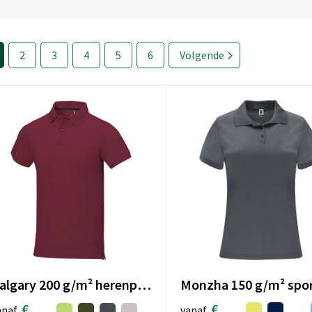
2
3
4
5
6
Volgende
Calgary 200 g/m² herenpolo met korte mouwen
€
€
vanaf
anaf