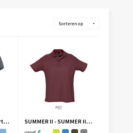
Monzha 150 g/m² sportpolo met korte mouwen voor dames
SUMMER II - SUMMER II HEREN Polo 170g
€
vanaf