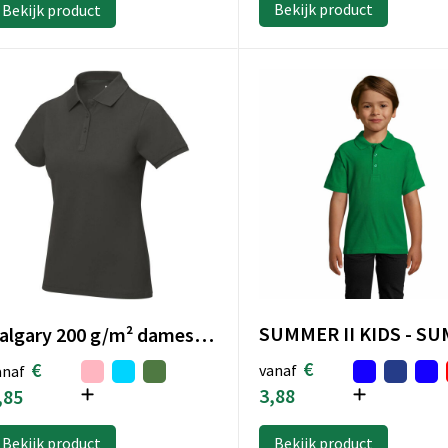
Bekijk product
Bekijk product
Calgary 200 g/m² damespolo met korte mouwen
€
€
vanaf
anaf
3,88
,85
Bekijk product
Bekijk product