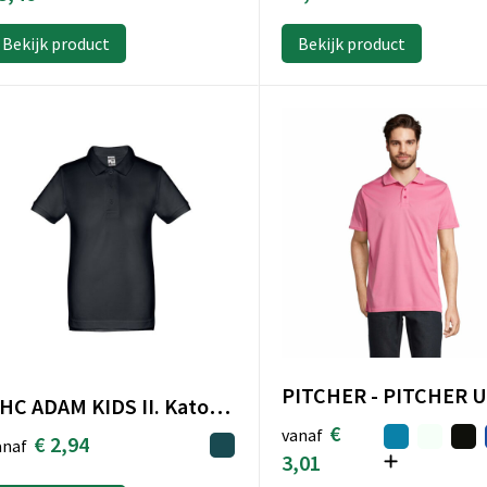
Bekijk product
Bekijk product
THC ADAM KIDS II. Katoenen poloshirt met korte mouwen voor kinderen (uniseks)
€
vanaf
€ 2,94
anaf
3,01