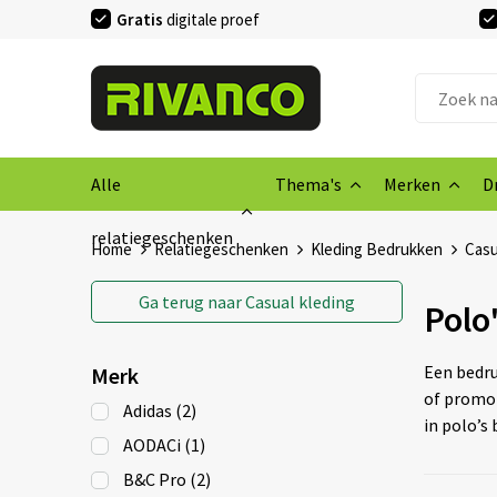
Gratis
digitale proef
Alle
Thema's
Merken
D
relatiegeschenken
Home
Relatiegeschenken
Kleding Bedrukken
Casu
Ga terug naar
Casual kleding
Polo
Een bedru
Merk
of promot
Adidas
(2)
in polo’s
AODACi
(1)
B&C Pro
(2)