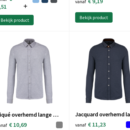
€ 9,19
vanaf
,51
Bekijk product
Bekijk product
Piqué overhemd lange mouwen
€ 11,23
€ 10,69
vanaf
anaf