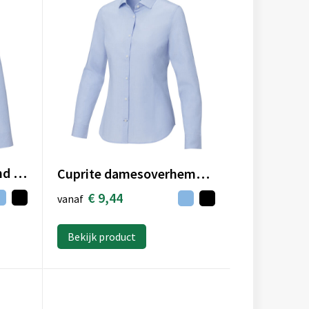
Cuprite herenoverhemd met lange mouwen, biologisch
Cuprite damesoverhemd met lange mouwen, biologisch
€ 9,44
vanaf
Bekijk product