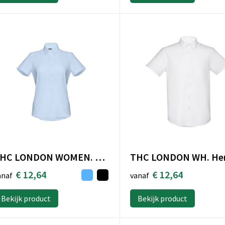
THC LONDON WOMEN. Oxford-overhemd met korte mouwen voor dames
€ 12,64
€ 12,64
vanaf
anaf
Bekijk product
Bekijk product