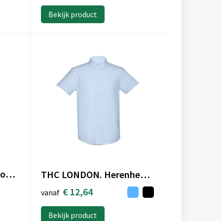
Bekijk product
Overhemd van onderhoudsvriendelijk polykatoen-popeline dames
THC LONDON. Herenhemd met korte mouwen
€ 12,64
vanaf
Bekijk product