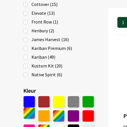
Cottover
(15)
Elevate
(13)
Front Row
(1)
1
Henbury
(2)
James Harvest
(16)
Kariban Premium
(6)
Kariban
(49)
Kustom Kit
(20)
Native Spirit
(6)
Premier
(8)
Kleur
ProJob
(1)
Russell Collection
(29)
Sol's
(2)
Spasso
(19)
v