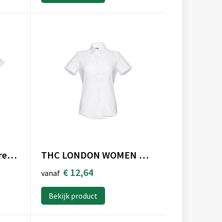
THC LONDON WH. Herenhemd met korte mouwen. Witte kleur
THC LONDON WOMEN WH. Oxford overhemd met korte mouwen voor dames. Witte kleur
€ 12,64
vanaf
Bekijk product