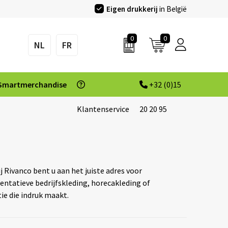
Eigen drukkerij
in België
0
0
NL
FR
Smartmerchandise
+32 (0)15
Klantenservice
20 20 95
ij Rivanco bent u aan het juiste adres voor
ntatieve bedrijfskleding, horecakleding of
e die indruk maakt.