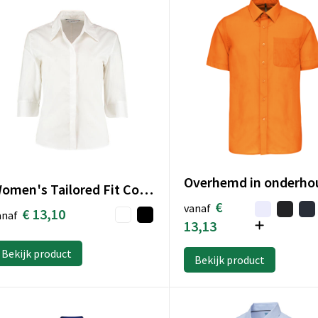
Women's Tailored Fit Continental Blouse 3/4 Sleeve
€
vanaf
€ 13,10
anaf
13,13
Bekijk product
Bekijk product