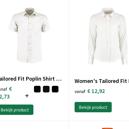
Tailored Fit Poplin Shirt SSL
€
anaf
€ 12,92
vanaf
2,73
Bekijk product
Bekijk product