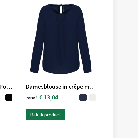
Women's Tailored Fit Poplin Shirt
Damesblouse in crêpe met lange mouwen
€ 13,04
vanaf
Bekijk product