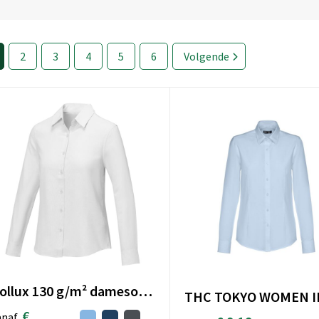
2
3
4
5
6
Volgende
Pollux 130 g/m² damesoverhemd met lange mouwen
€
anaf