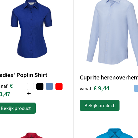
adies' Poplin Shirt
€
anaf
€ 9,44
vanaf
3,47
Bekijk product
Bekijk product