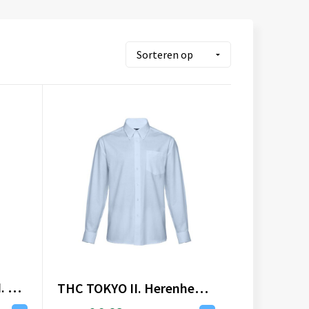
THC TOKYO WOMEN II. Oxford overhemd met lange mouwen voor dames
THC TOKYO II. Herenhemd in oxford met lange mouwen