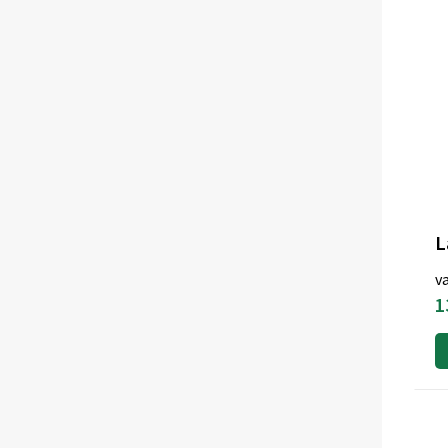
L
v
1