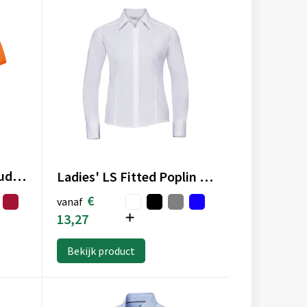
Overhemd in onderhoudsvriendelijk polykatoen-popeline korte mouwen heren
Ladies' LS Fitted Poplin Shirt
€
vanaf
13,27
Bekijk product