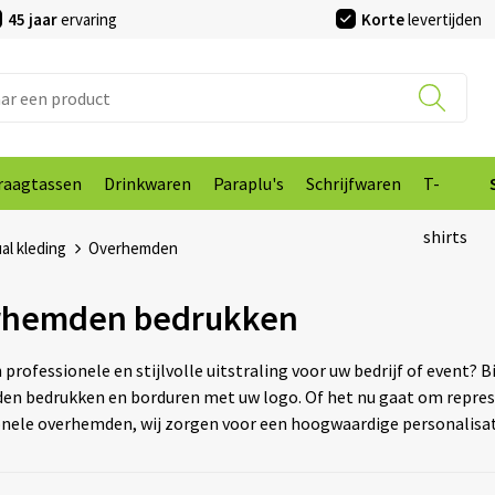
45 jaar
ervaring
Korte
levertijden
raagtassen
Drinkwaren
Paraplu's
Schrijfwaren
T-
shirts
al kleding
Overhemden
rhemden bedrukken
 professionele en stijlvolle uitstraling voor uw bedrijf of event? B
n bedrukken en borduren met uw logo. Of het nu gaat om represe
ele overhemden, wij zorgen voor een hoogwaardige personalisati