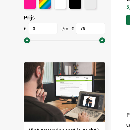
Stanley & Stella
(8)
5
Tee Jays
(13)
Prijs
Tenson
(1)
TH Clothes®
(14)
€
t/m
€
Velilla
(2)
WK. Designed To Work
(1)
v