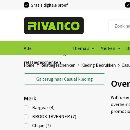
Gratis
digitale proef
Alle
Thema's
Merken
D
relatiegeschenken
Home
Relatiegeschenken
Kleding Bedrukken
Casu
Ga terug naar
Casual kleding
Ove
Wilt u een
Merk
overhemde
Bargear
(4)
promotion
BROOK TAVERNER
(7)
Clique
(7)