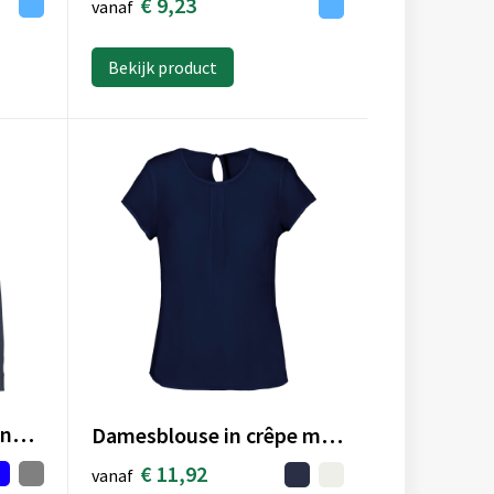
€ 9,23
vanaf
Bekijk product
Jacquard overhemd lange mouwen
Damesblouse in crêpe met korte mouwen
€ 11,92
vanaf