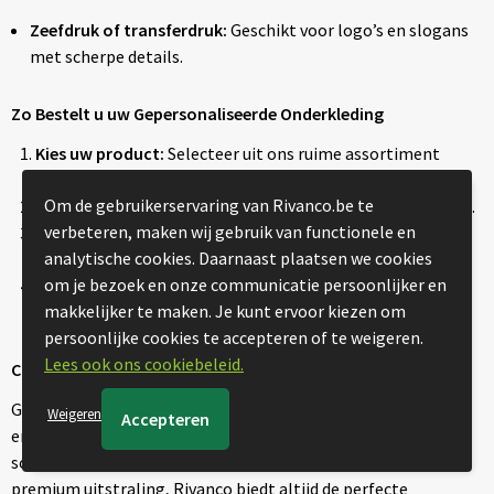
Zeefdruk of transferdruk:
Geschikt voor logo’s en slogans
met scherpe details.
Zo Bestelt u uw Gepersonaliseerde Onderkleding
Kies uw product:
Selecteer uit ons ruime assortiment
ondergoed, sokken of nachtkleding.
Om de gebruikerservaring van Rivanco.be te
Upload uw ontwerp:
Voeg uw logo, slogan of patroon toe.
verbeteren, maken wij gebruik van functionele en
Proefdruk en goedkeuring:
Wij sturen een digitale
analytische cookies. Daarnaast plaatsen we cookies
proefdruk voor definitieve goedkeuring.
om je bezoek en onze communicatie persoonlijker en
Snelle levering:
Na akkoord gaan wij direct aan de slag en
makkelijker te maken. Je kunt ervoor kiezen om
verzenden uw bestelling.
persoonlijke cookies te accepteren of te weigeren.
Lees ook ons cookiebeleid.
Comfort, Stijl en Branding in Één
Gepersonaliseerde ondermode en nachtkleding zijn originele
Weigeren
en stijlvolle promotieartikelen. Of u nu kiest voor bedrukte
sokken als relatiegeschenk of luxe nachtkleding voor een
premium uitstraling, Rivanco biedt altijd de perfecte