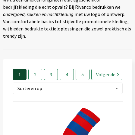
Textiel
◼ Reizen
bedrijfskleding die echt opvalt? Bij Rivanco bedrukken we
ondergoed, sokken en nachtkleding
met uw logo of ontwerp.
Wonen
◼ Thuiswerken
Van comfortabele basics tot stijlvolle promotionele kleding,
wij bieden bedrukte textieloplossingen die zowel praktisch als
trendy zijn.
1
2
3
4
5
Volgende