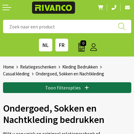
Nieuwigheden
◼ Bestsellers
◼ Alle merken
0
NL
FR
Drinkwaren
◼ Eco-producten
Kantoorartikelen
◼ Survival gear
Home
Relatiegeschenken
Kleding Bedrukken
Casual kleding
Ondergoed, Sokken en Nachtkleding
Kinderen & spellen
◼ Seizoenen
Toon filteropties
Outdoor & vrije tijd
◼ Beurzen
Ondergoed, Sokken en
Technologie & Accessoires
◼ Feestdagen
Nachtkleding bedrukken
Tassen
◼ Festival & Events
Wilt u een uniek en origineel relatiegeschenk of