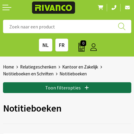
Nieuwigheden
◼ Bestsellers
◼ Alle merken
0
NL
FR
Drinkwaren
◼ Eco-producten
Kantoorartikelen
◼ Survival gear
Home
Relatiegeschenken
Kantoor en Zakelijk
Notitieboeken en Schriften
Notitieboeken
Kinderen & spellen
◼ Seizoenen
Toon filteropties
Outdoor & vrije tijd
◼ Beurzen
Notitieboeken
Technologie & Accessoires
◼ Feestdagen
Tassen
◼ Festival & Events