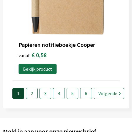
Papieren notitieboekje Cooper
€ 0,58
vanaf
Bekijk product
1
2
3
4
5
6
Volgende
Meld je aan voor onze nieuwsbrief