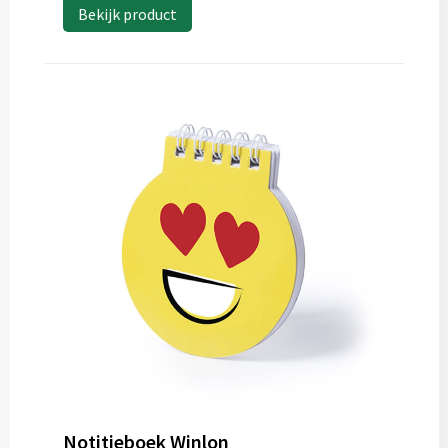
Bekijk product
Notitieboek Winlon