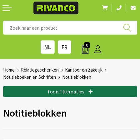
Nieuwigheden
◼ Bestsellers
◼ Alle merken
0
NL
FR
Drinkwaren
◼ Eco-producten
Kantoorartikelen
◼ Survival gear
Home
Relatiegeschenken
Kantoor en Zakelijk
Notitieboeken en Schriften
Notitieblokken
Kinderen & spellen
◼ Seizoenen
Toon filteropties
Outdoor & vrije tijd
◼ Beurzen
Notitieblokken
Technologie & Accessoires
◼ Feestdagen
Tassen
◼ Festival & Events