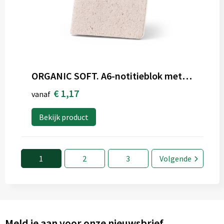
ORGANIC SOFT. A6-notitieblok met flexibele kaft gemaakt van organisch olifantenmateriaal (80%)
€ 1,17
vanaf
Bekijk product
1
2
3
Volgende
Meld je aan voor onze nieuwsbrief