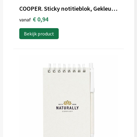
COOPER. Sticky notitieblok, Gekleurd notitieblok met 6 sets
€ 0,94
vanaf
Bekijk product