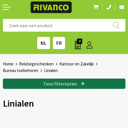
Nieuwigheden
◼ Bestsellers
◼ Alle merken
0
NL
FR
Drinkwaren
◼ Eco-producten
Kantoorartikelen
◼ Survival gear
Home
Relatiegeschenken
Kantoor en Zakelijk
Bureau toebehoren
Linialen
Kinderen & spellen
◼ Seizoenen
Toon filteropties
Outdoor & vrije tijd
◼ Beurzen
Linialen
Technologie & Accessoires
◼ Feestdagen
Tassen
◼ Festival & Events