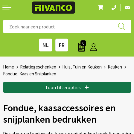
Nieuwigheden
◼ Bestsellers
◼ Alle merken
0
NL
FR
Drinkwaren
◼ Eco-producten
Kantoorartikelen
◼ Survival gear
Home
Relatiegeschenken
Huis, Tuin en Keuken
Keuken
Fondue, Kaas en Snijplanken
Kinderen & spellen
◼ Seizoenen
Toon filteropties
Outdoor & vrije tijd
◼ Beurzen
Fondue, kaasaccessoires en
Technologie & Accessoires
◼ Feestdagen
snijplanken bedrukken
Tassen
◼ Festival & Events
De categorie fonduesets, kaas en snijplanken bundelt een ruim