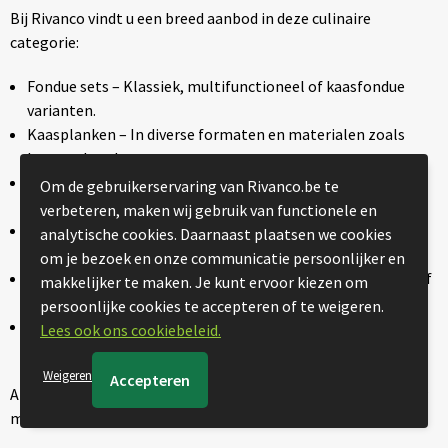
Bij Rivanco vindt u een breed aanbod in deze culinaire
categorie:
Fondue sets – Klassiek, multifunctioneel of kaasfondue
varianten.
Kaasplanken – In diverse formaten en materialen zoals
hout en bamboe.
Kaasmessen en kaasmessensets – Ideaal voor borrels en
Om de gebruikerservaring van Rivanco.be te
proeverijen.
verbeteren, maken wij gebruik van functionele en
Kaasschaven en kaasraspen – Handige promoproducten
analytische cookies. Daarnaast plaatsen we cookies
met dagelijks nut.
om je bezoek en onze communicatie persoonlijker en
Snijplanken en snijplankensets – Perfect om te graveren of
makkelijker te maken. Je kunt ervoor kiezen om
bedrukken.
persoonlijke cookies te accepteren of te weigeren.
Raclette sets, kaassets en meer – Culinaire geschenken die
Lees ook ons cookiebeleid.
sfeer en kwaliteit uitstralen.
Weigeren
Al deze producten zijn geschikt voor personalisatie, zodat uw
merk op een stijlvolle manier wordt gepresenteerd.