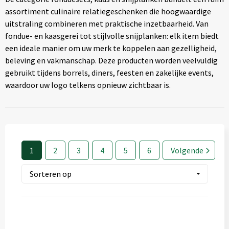
Textiel
◼ Reizen
assortiment culinaire relatiegeschenken die hoogwaardige
uitstraling combineren met praktische inzetbaarheid. Van
Wonen
◼ Thuiswerken
fondue- en kaasgerei tot stijlvolle snijplanken: elk item biedt
een ideale manier om uw merk te koppelen aan gezelligheid,
beleving en vakmanschap. Deze producten worden veelvuldig
gebruikt tijdens borrels, diners, feesten en zakelijke events,
waardoor uw logo telkens opnieuw zichtbaar is.
1
2
3
4
5
6
Volgende