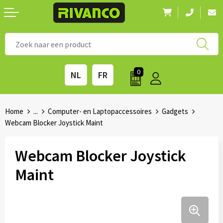
Nieuwigheden
◼ Bestsellers
◼ Alle merken
0
NL
FR
Drinkwaren
◼ Eco-producten
Kantoorartikelen
◼ Survival gear
Home
...
Computer- en Laptopaccessoires
Gadgets
Webcam Blocker Joystick Maint
Kinderen & spellen
◼ Seizoenen
Webcam Blocker Joystick
Outdoor & vrije tijd
◼ Beurzen
Maint
Technologie & Accessoires
◼ Feestdagen
Tassen
◼ Festival & Events