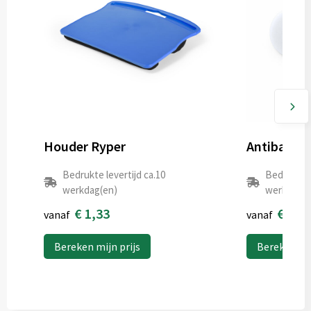
Houder Ryper
Bedrukte levertijd ca.10
Bedrukte l
werkdag(en)
werkdag(e
€ 1,33
€ 0,0
vanaf
vanaf
Bereken mijn prijs
Bereken mij