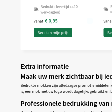
Bedrukte levertijd ca.10
B
werkdag(en)
w
€ 0,95
vanaf
vana
Bereken mijn prijs
Be
Extra informatie
Maak uw merk zichtbaar bij ie
Bedrukte mokken zijn alledaagse promotiemiddelen di
is, een mok met uw logo wordt dagelijks gebruikt en b
Professionele bedrukking va