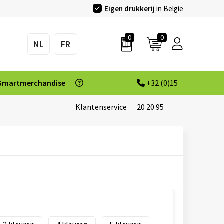
Eigen drukkerij
in België
0
0
NL
FR
Smartmerchandise
+32 (0)15
Klantenservice
20 20 95