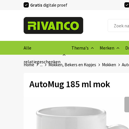
Gratis
digitale proef
Alle
Thema's
Merken
D
relatiegeschenken
Home
...
Mokken, Bekers en Kopjes
Mokken
Aut
AutoMug 185 ml mok