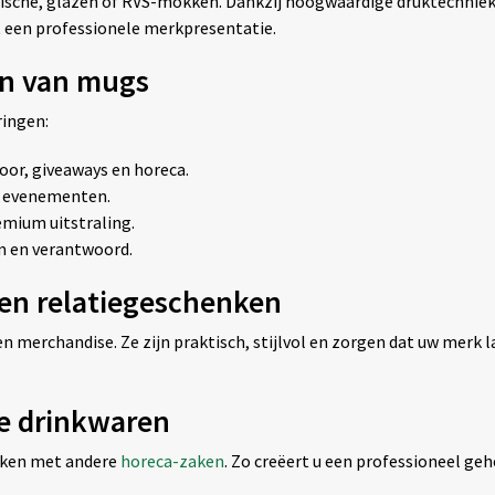
he, glazen of RVS-mokken. Dankzij hoogwaardige druktechnieken b
t een professionele merkpresentatie.
en van mugs
ringen:
oor, giveaways en horeca.
of evenementen.
emium uitstraling.
am en verantwoord.
 en relatiegeschenken
 merchandise. Ze zijn praktisch, stijlvol en zorgen dat uw merk la
e drinkwaren
kken met andere
horeca-zaken
. Zo creëert u een professioneel geh