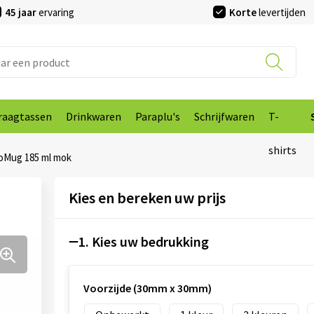
45 jaar
ervaring
Korte
levertijden
raagtassen
Drinkwaren
Paraplu's
Schrijfwaren
T-
shirts
oMug 185 ml mok
Kies en bereken uw prijs
1. Kies uw bedrukking
Voorzijde (30mm x 30mm)