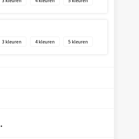
3
4
5
3
4
5
*