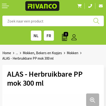
Nieuwigheden
◼ Bestsellers
◼ Alle merken
0
NL
FR
Drinkwaren
◼ Eco-producten
Kantoorartikelen
◼ Survival gear
Home
...
Mokken, Bekers en Kopjes
Mokken
ALAS - Herbruikbare PP mok 300 ml
Kinderen & spellen
◼ Seizoenen
ALAS - Herbruikbare PP
Outdoor & vrije tijd
◼ Beurzen
mok 300 ml
Technologie & Accessoires
◼ Feestdagen
Tassen
◼ Festival & Events