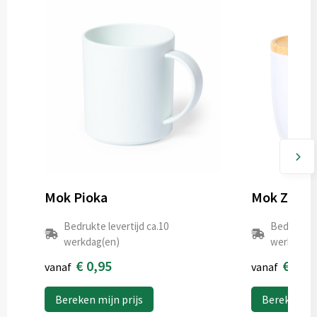
Mok Pioka
Mok Zenar
Bedrukte levertijd ca.10
Bedrukte l
werkdag(en)
werkdag(e
€ 0,95
€ 2,6
vanaf
vanaf
Bereken mijn prijs
Bereken mij