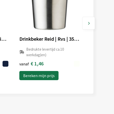
Alo RCS recycled aluminium lichtgewicht beker 450 ml.
Drinkbeker Reid | Rvs | 350 ml
Bedrukte levertijd ca.10
werkdag(en)
€ 1,46
vanaf
Bereken mijn prijs