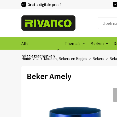
Gratis
digitale proef
Alle
Thema's
Merken
D
relatiegeschenken
Home
...
Mokken, Bekers en Kopjes
Bekers
Beke
Beker Amely