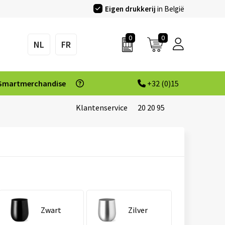
Eigen drukkerij
in België
0
0
NL
FR
Smartmerchandise
+32 (0)15
Klantenservice
20 20 95
Zwart
Zilver