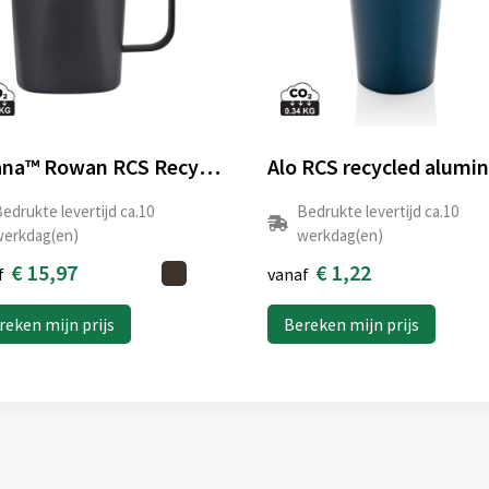
Aviana™ Rowan RCS Recycled beker 450 ML
edrukte levertijd ca.10
Bedrukte levertijd ca.10
erkdag(en)
werkdag(en)
€ 15,97
€ 1,22
f
vanaf
reken mijn prijs
Bereken mijn prijs