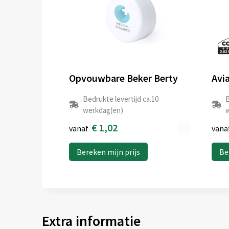
Opvouwbare Beker Berty
Bedrukte levertijd ca.10
B
werkdag(en)
w
€ 1,02
vanaf
vana
Bereken mijn prijs
Be
Extra informatie