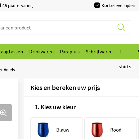
45 jaar
ervaring
Korte
levertijden
raagtassen
Drinkwaren
Paraplu's
Schrijfwaren
T-
shirts
r Amely
Kies en bereken uw prijs
1. Kies uw kleur
Blauw
Rood