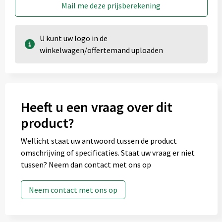
Mail me deze prijsberekening
U kunt uw logo in de
winkelwagen/offertemand uploaden
Onbewerkt
Heeft u een vraag over dit
1
product?
2
Wellicht staat uw antwoord tussen de product
3
omschrijving of specificaties. Staat uw vraag er niet
tussen? Neem dan contact met ons op
4
Graveren
Neem contact met ons op