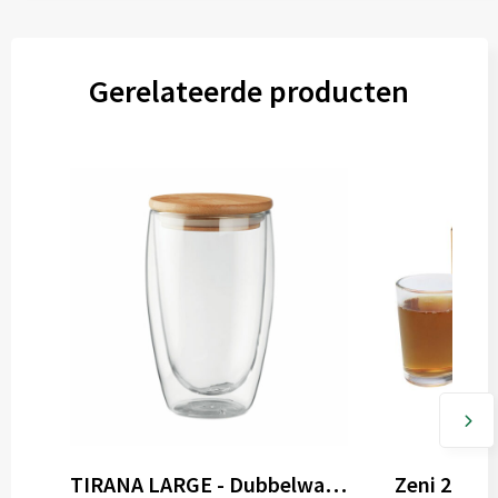
Coaster 2 front (75x15 mm)
Gerelateerde producten
Onbewerkt
1
2
TIRANA LARGE - Dubbelwandig drinkglas 450ml
Zeni 2-del
3