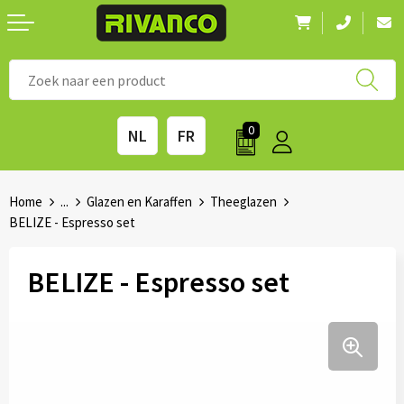
Nieuwigheden
◼ Bestsellers
◼ Alle merken
0
NL
FR
Drinkwaren
◼ Eco-producten
Kantoorartikelen
◼ Survival gear
Home
...
Glazen en Karaffen
Theeglazen
BELIZE - Espresso set
Kinderen & spellen
◼ Seizoenen
BELIZE - Espresso set
Outdoor & vrije tijd
◼ Beurzen
Technologie & Accessoires
◼ Feestdagen
Tassen
◼ Festival & Events