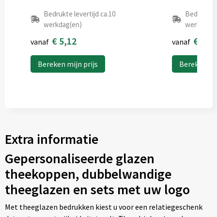
4
Bedrukte levertijd ca.10
Bedrukte l
werkdag(en)
werkdag(e
Graveren
€ 5,12
€ 3,0
vanaf
vanaf
Bereken mijn prijs
Bereken mij
Coaster 1 center (35x35 mm)
Onbewerkt
Graveren
Extra informatie
Coaster 2 center (35x35 mm)
Gepersonaliseerde glazen
Onbewerkt
Graveren
theekoppen, dubbelwandige
theeglazen en sets met uw logo
Met theeglazen bedrukken kiest u voor een relatiegeschenk