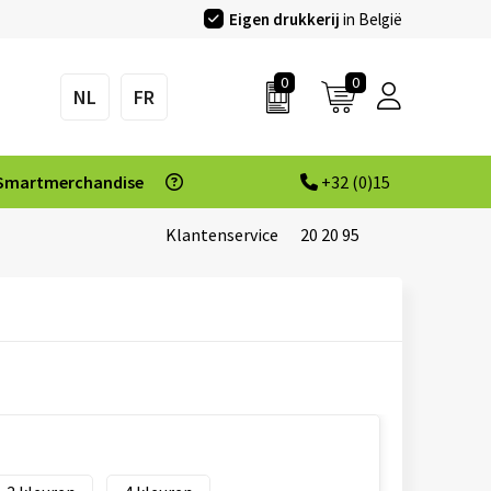
Eigen drukkerij
in België
0
0
NL
FR
Smartmerchandise
+32 (0)15
Klantenservice
20 20 95