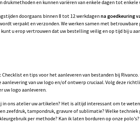
zen drukmethoden en kunnen variëren van enkele dagen tot enkele
gstijden doorgaans binnen 8 tot 12 werkdagen
na goedkeuring v
g wordt verpakt en verzonden. We werken samen met betrouwbare p
 kunt u erop vertrouwen dat uw bestelling veilig en op tijd bij u a
:
Checklist en tips voor het aanleveren van bestanden bij Rivanco
 aanlevering van uw logo en/of ontwerp cruciaal. Volg deze richtli
er uw logo aanleveren.
 in ons atelier uw artikelen? Het is altijd interessant om te wet
sen zeefdruk, tampondruk, gravure of sublimatie? Welke techniek 
leurgebruik per methode? Kan ik laten borduren op onze polo's? 