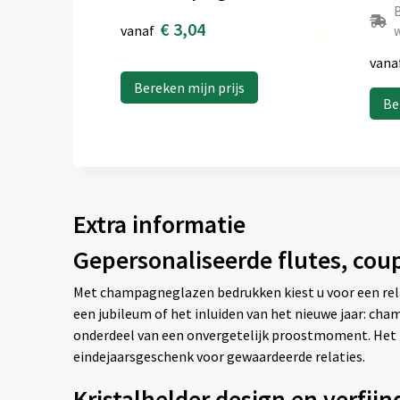
B
€ 3,04
vanaf
w
vana
Bereken mijn prijs
Be
Extra informatie
Gepersonaliseerde flutes, cou
Met champagneglazen bedrukken kiest u voor een rela
een jubileum of het inluiden van het nieuwe jaar: cha
onderdeel van een onvergetelijk proostmoment. Het i
eindejaarsgeschenk voor gewaardeerde relaties.
Kristalhelder design en verfi