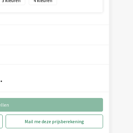
3
4
*
ellen
Mail me deze prijsberekening