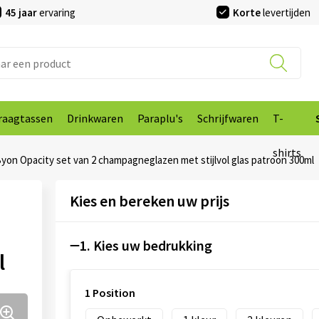
45 jaar
ervaring
Korte
levertijden
raagtassen
Drinkwaren
Paraplu's
Schrijfwaren
T-
shirts
yon Opacity set van 2 champagneglazen met stijlvol glas patroon 300ml
Kies en bereken uw prijs
1. Kies uw bedrukking
l
1 Position