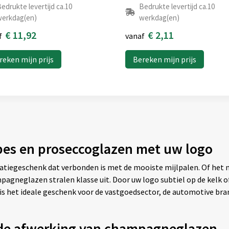
edrukte levertijd ca.10
Bedrukte levertijd ca.10
erkdag(en)
werkdag(en)
€ 11,92
€ 2,11
f
vanaf
reken mijn prijs
Bereken mijn prijs
pes en proseccoglazen met uw logo
tiegeschenk dat verbonden is met de mooiste mijlpalen. Of het n
mpagneglazen stralen klasse uit. Door uw logo subtiel op de kelk o
s het ideale geschenk voor de vastgoedsector, de automotive bra
jnde afwerking van champagneglazen