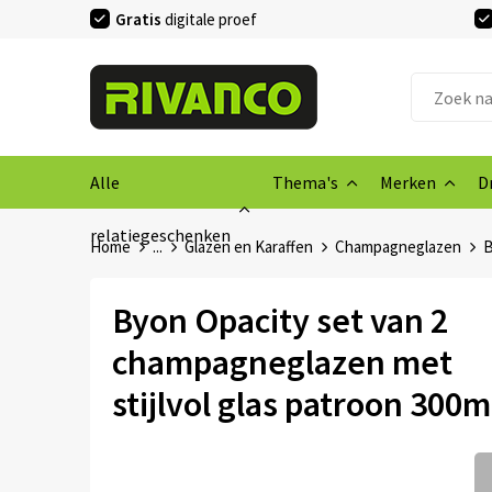
Gratis
digitale proef
Alle
Thema's
Merken
D
relatiegeschenken
Home
...
Glazen en Karaffen
Champagneglazen
B
Byon Opacity set van 2
champagneglazen met
stijlvol glas patroon 300m