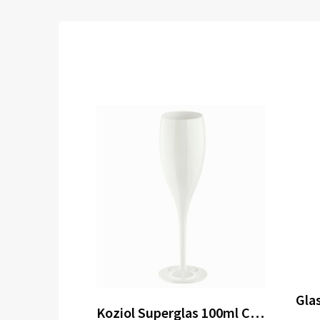
Gla
Koziol Superglas 100ml CHEERS No. 1