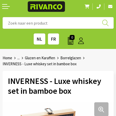
Nieuwigheden
◼ Bestsellers
◼ Alle merken
0
NL
FR
Drinkwaren
◼ Eco-producten
Kantoorartikelen
◼ Survival gear
Home
...
Glazen en Karaffen
Borrelglazen
INVERNESS - Luxe whiskey set in bamboe box
Kinderen & spellen
◼ Seizoenen
INVERNESS - Luxe whiskey
Outdoor & vrije tijd
◼ Beurzen
set in bamboe box
Technologie & Accessoires
◼ Feestdagen
Tassen
◼ Festival & Events