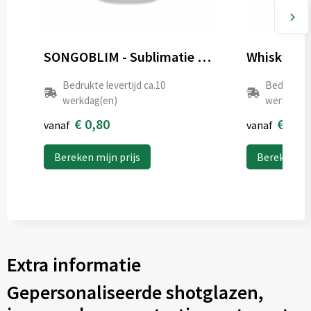
SONGOBLIM - Sublimatie borrelglas 44ml
Whisky Set
Bedrukte levertijd ca.10
Bedrukte l
werkdag(en)
werkdag(e
€ 0,80
€ 18,
vanaf
vanaf
Bereken mijn prijs
Bereken mij
Extra informatie
Gepersonaliseerde shotglazen,