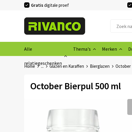
Gratis
digitale proef
Alle
Thema's
Merken
D
relatiegeschenken
Home
...
Glazen en Karaffen
Bierglazen
October 
October Bierpul 500 ml