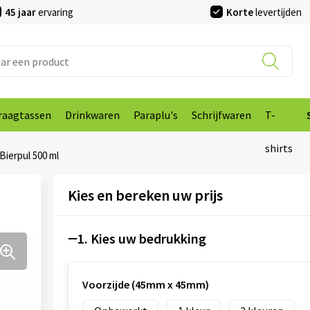
45 jaar
ervaring
Korte
levertijden
raagtassen
Drinkwaren
Paraplu's
Schrijfwaren
T-
shirts
Bierpul 500 ml
Kies en bereken uw prijs
1. Kies uw bedrukking
Voorzijde (45mm x 45mm)