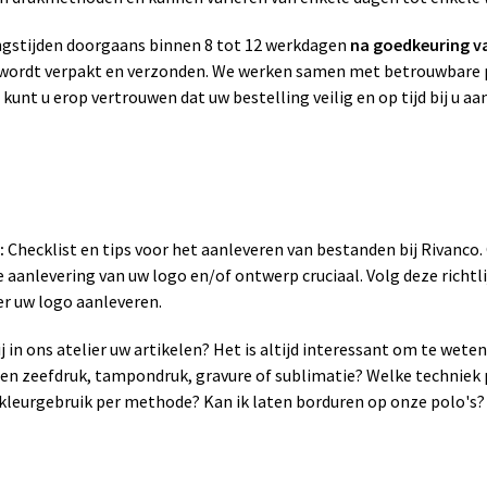
gstijden doorgaans binnen 8 tot 12 werkdagen
na goedkeuring v
g wordt verpakt en verzonden. We werken samen met betrouwbare p
 kunt u erop vertrouwen dat uw bestelling veilig en op tijd bij u a
:
Checklist en tips voor het aanleveren van bestanden bij Rivanco
 aanlevering van uw logo en/of ontwerp cruciaal. Volg deze richtli
er uw logo aanleveren.
 in ons atelier uw artikelen? Het is altijd interessant om te wet
sen zeefdruk, tampondruk, gravure of sublimatie? Welke techniek 
leurgebruik per methode? Kan ik laten borduren op onze polo's? 