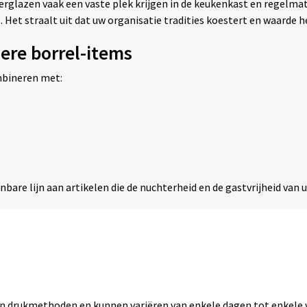
ierglazen vaak een vaste plek krijgen in de keukenkast en regelma
Het straalt uit dat uw organisatie tradities koestert en waarde h
ere borrel-items
mbineren met:
nbare lijn aan artikelen die de nuchterheid en de gastvrijheid van
zen drukmethoden en kunnen variëren van enkele dagen tot enkele