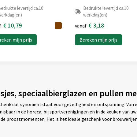
edrukte levertijd ca.10
Bedrukte levertijd ca.10
erkdag(en)
werkdag(en)
€ 10,79
€ 3,18
f
vanaf
reken mijn prijs
Bereken mijn prijs
asjes, speciaalbierglazen en pullen m
henk dat synoniem staat voor gezelligheid en ontspanning. Van een
misbaar in de horeca, bij sportverenigingen en in de keuken van uw 
 de proostmomenten. Het is het ideale geschenk voor brouwerijen