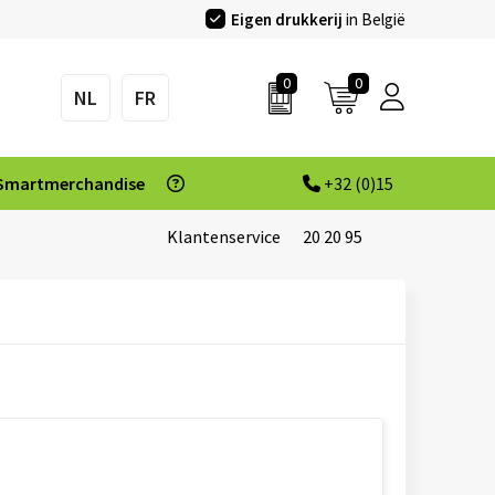
Eigen drukkerij
in België
0
0
NL
FR
Smartmerchandise
+32 (0)15
Klantenservice
20 20 95