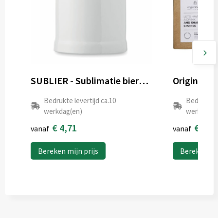
SUBLIER - Sublimatie bierpul 500 ml
Bedrukte levertijd ca.10
Bedrukte l
werkdag(en)
werkdag(e
€ 4,71
€ 10,
vanaf
vanaf
Bereken mijn prijs
Bereken mij