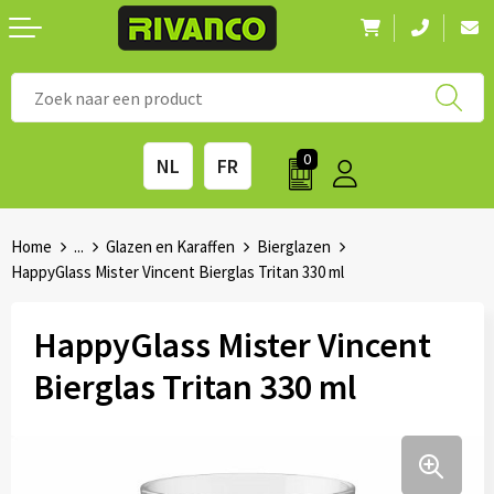
Nieuwigheden
◼ Bestsellers
◼ Alle merken
0
NL
FR
Drinkwaren
◼ Eco-producten
Kantoorartikelen
◼ Survival gear
Home
...
Glazen en Karaffen
Bierglazen
HappyGlass Mister Vincent Bierglas Tritan 330 ml
Kinderen & spellen
◼ Seizoenen
HappyGlass Mister Vincent
Outdoor & vrije tijd
◼ Beurzen
Bierglas Tritan 330 ml
Technologie & Accessoires
◼ Feestdagen
Tassen
◼ Festival & Events