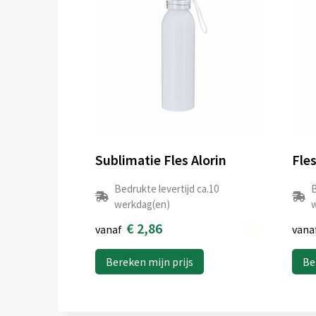
Sublimatie Fles Alorin
Fle
Bedrukte levertijd ca.10
B
werkdag(en)
w
€ 2,86
vanaf
vana
Bereken mijn prijs
Be