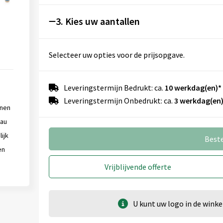
Graveren
3. Kies uw aantallen
Selecteer uw opties voor de prijsopgave.
artikel achterzijde (25 x 80 mm)
Onbewerkt
1
2
Leveringstermijn Bedrukt: ca.
10 werkdag(en)*
Leveringstermijn Onbedrukt: ca.
3 werkdag(en)
enen
eau
artikel bovenzijde (25 x 25 mm)
ijk
Best
Onbewerkt
1
2
en
Vrijblijvende offerte
artikel voorzijde (25 x 120 mm)
U kunt uw logo in de win
Onbewerkt
Graveren