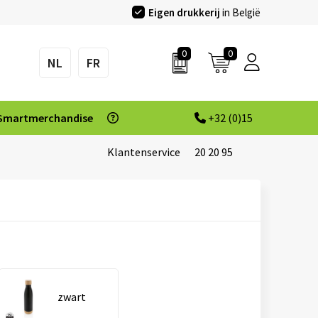
Eigen drukkerij
in België
0
0
NL
FR
Smartmerchandise
+32 (0)15
Klantenservice
20 20 95
zwart