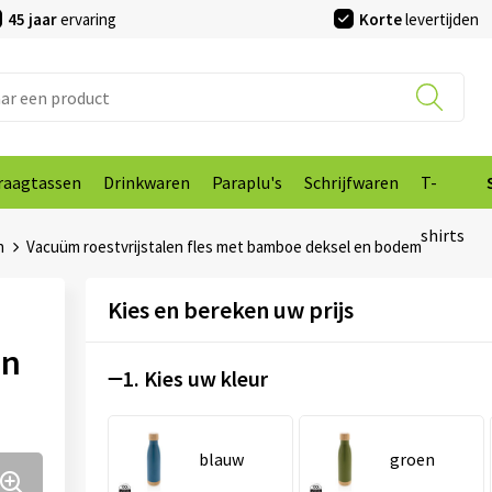
45 jaar
ervaring
Korte
levertijden
raagtassen
Drinkwaren
Paraplu's
Schrijfwaren
T-
shirts
n
Vacuüm roestvrijstalen fles met bamboe deksel en bodem
Kies en bereken uw prijs
en
1. Kies uw kleur
blauw
groen