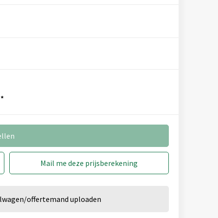
3
4
5
*
ellen
3
4
5
Mail me deze prijsberekening
kelwagen/offertemand uploaden