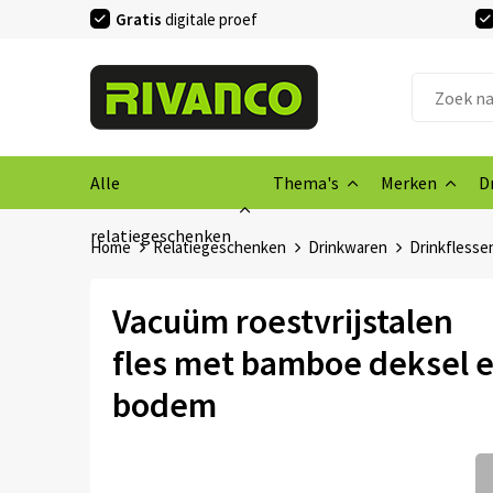
Gratis
digitale proef
Alle
Thema's
Merken
D
relatiegeschenken
Home
Relatiegeschenken
Drinkwaren
Drinkflesse
Vacuüm roestvrijstalen
fles met bamboe deksel 
bodem