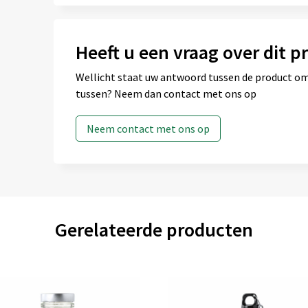
Heeft u een vraag over dit p
artikel (222 x 115 mm)
Onbewerkt
Graveren
Full colour
Wellicht staat uw antwoord tussen de product omsc
tussen? Neem dan contact met ons op
Neem contact met ons op
artikel achterzijde (25 x 120 mm)
Onbewerkt
Graveren
Gerelateerde producten
artikel bovenzijde (28 x 28 mm)
Onbewerkt
Graveren