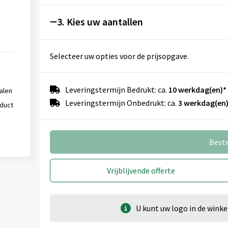
3. Kies uw aantallen
Lid (20x10 mm)
Selecteer uw opties voor de prijsopgave.
Onbewerkt
Graveren
Full colour
Leveringstermijn Bedrukt: ca.
10 werkdag(en)*
talen
Leveringstermijn Onbedrukt: ca.
3 werkdag(en)
oduct
Voorkant (30x80 mm)
Onbewerkt
1
2
Best
Vrijblijvende offerte
U kunt uw logo in de win