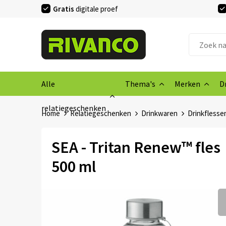
Gratis
digitale proef
Alle
Thema's
Merken
D
relatiegeschenken
Home
Relatiegeschenken
Drinkwaren
Drinkflesse
SEA - Tritan Renew™ fles
500 ml