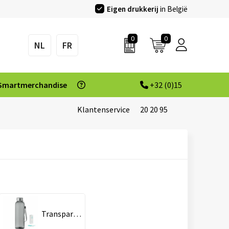
Eigen drukkerij
in België
0
0
NL
FR
Smartmerchandise
+32 (0)15
Klantenservice
20 20 95
Transparant Grijs