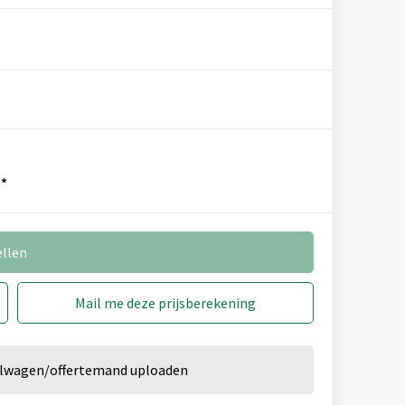
*
3
4
ellen
Mail me deze prijsberekening
kelwagen/offertemand uploaden