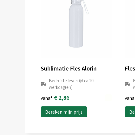
Sublimatie Fles Alorin
Fle
Bedrukte levertijd ca.10
B
werkdag(en)
w
€ 2,86
vanaf
vana
Bereken mijn prijs
Be