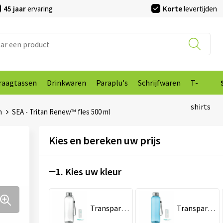
45 jaar
ervaring
Korte
levertijden
raagtassen
Drinkwaren
Paraplu's
Schrijfwaren
T-
shirts
n
SEA - Tritan Renew™ fles 500 ml
Kies en bereken uw prijs
1. Kies uw kleur
Transparant
Transparant Blauw