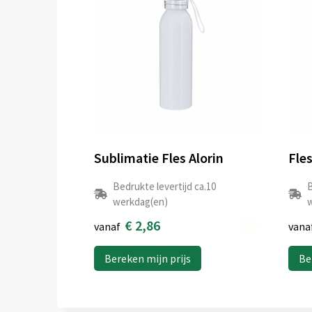
Sublimatie Fles Alorin
Fle
Bedrukte levertijd ca.10
B
werkdag(en)
w
€ 2,86
vanaf
vana
Bereken mijn prijs
Be