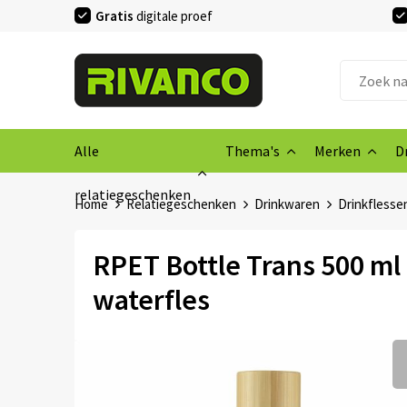
Gratis
digitale proef
Alle
Thema's
Merken
D
relatiegeschenken
Home
Relatiegeschenken
Drinkwaren
Drinkflesse
RPET Bottle Trans 500 ml
waterfles