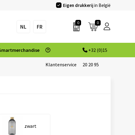
Eigen drukkerij
in België
0
0
NL
FR
Smartmerchandise
+32 (0)15
Klantenservice
20 20 95
zwart