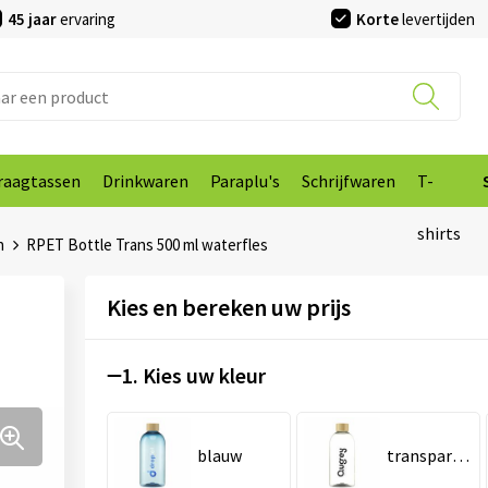
45 jaar
ervaring
Korte
levertijden
raagtassen
Drinkwaren
Paraplu's
Schrijfwaren
T-
shirts
n
RPET Bottle Trans 500 ml waterfles
Kies en bereken uw prijs
1. Kies uw kleur
blauw
transparant