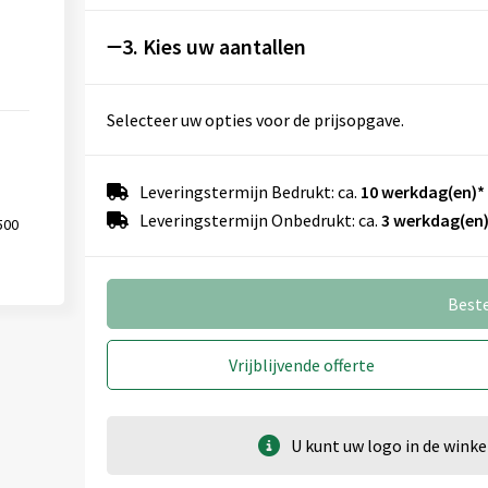
3. Kies uw aantallen
Op dop (⌀ 25 mm)
Selecteer uw opties voor de prijsopgave.
Onbewerkt
1
Graveren
Leveringstermijn Bedrukt: ca.
10 werkdag(en)*
Leveringstermijn Onbedrukt: ca.
3 werkdag(en)
500
1e zijde (40mm x 30mm)
Onbewerkt
Graveren
Best
Vrijblijvende offerte
Rondom (180mm x 90mm)
Onbewerkt
1
U kunt uw logo in de win