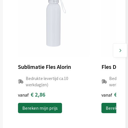
Sublimatie Fles Alorin
Fles Dinsa
Bedrukte levertijd ca.10
Bedrukte l
werkdag(en)
werkdag(e
€ 2,86
€ 0,6
vanaf
vanaf
Bereken mijn prijs
Bereken mij