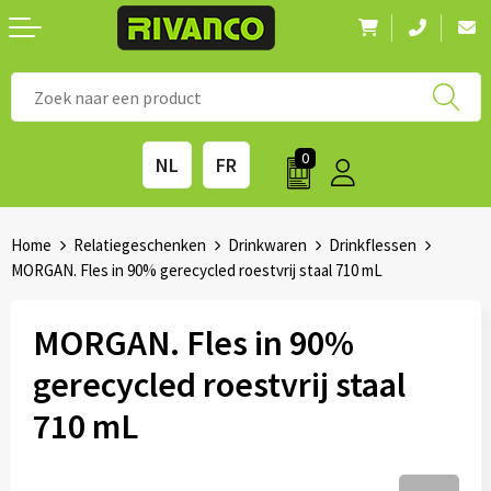
Nieuwigheden
◼ Bestsellers
◼ Alle merken
0
NL
FR
Drinkwaren
◼ Eco-producten
Kantoorartikelen
◼ Survival gear
Home
Relatiegeschenken
Drinkwaren
Drinkflessen
MORGAN. Fles in 90% gerecycled roestvrij staal 710 mL
Kinderen & spellen
◼ Seizoenen
MORGAN. Fles in 90%
Outdoor & vrije tijd
◼ Beurzen
gerecycled roestvrij staal
Technologie & Accessoires
◼ Feestdagen
710 mL
Tassen
◼ Festival & Events