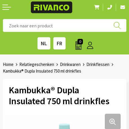
Nieuwigheden
◼ Bestsellers
◼ Alle merken
0
NL
FR
Drinkwaren
◼ Eco-producten
Kantoorartikelen
◼ Survival gear
Home
Relatiegeschenken
Drinkwaren
Drinkflessen
Kambukka® Dupla Insulated 750 ml drinkfles
Kinderen & spellen
◼ Seizoenen
Kambukka® Dupla
Outdoor & vrije tijd
◼ Beurzen
Insulated 750 ml drinkfles
Technologie & Accessoires
◼ Feestdagen
Tassen
◼ Festival & Events