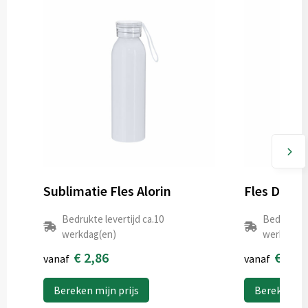
Sublimatie Fles Alorin
Fles Dinsa
Bedrukte levertijd ca.10
Bedrukte l
werkdag(en)
werkdag(e
€ 2,86
€ 0,6
vanaf
vanaf
Bereken mijn prijs
Bereken mij