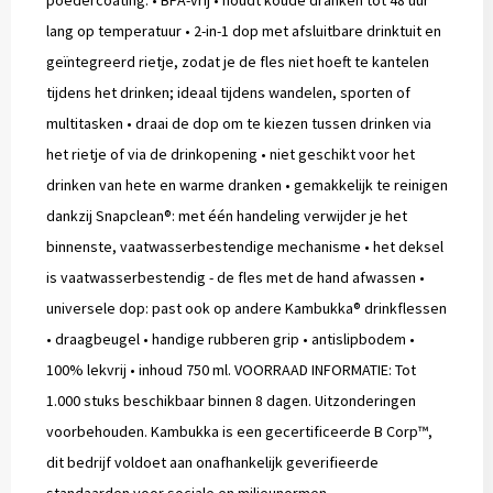
poedercoating. • BPA-vrij • houdt koude dranken tot 48 uur
lang op temperatuur • 2-in-1 dop met afsluitbare drinktuit en
geïntegreerd rietje, zodat je de fles niet hoeft te kantelen
tijdens het drinken; ideaal tijdens wandelen, sporten of
multitasken • draai de dop om te kiezen tussen drinken via
het rietje of via de drinkopening • niet geschikt voor het
drinken van hete en warme dranken • gemakkelijk te reinigen
dankzij Snapclean®: met één handeling verwijder je het
binnenste, vaatwasserbestendige mechanisme • het deksel
is vaatwasserbestendig - de fles met de hand afwassen •
universele dop: past ook op andere Kambukka® drinkflessen
• draagbeugel • handige rubberen grip • antislipbodem •
100% lekvrij • inhoud 750 ml. VOORRAAD INFORMATIE: Tot
1.000 stuks beschikbaar binnen 8 dagen. Uitzonderingen
voorbehouden. Kambukka is een gecertificeerde B Corp™,
dit bedrijf voldoet aan onafhankelijk geverifieerde