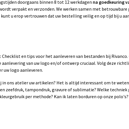
gstijden doorgaans binnen 8 tot 12 werkdagen
na goedkeuring v
g wordt verpakt en verzonden. We werken samen met betrouwbare p
 kunt u erop vertrouwen dat uw bestelling veilig en op tijd bij u a
:
Checklist en tips voor het aanleveren van bestanden bij Rivanco
 aanlevering van uw logo en/of ontwerp cruciaal. Volg deze richtli
er uw logo aanleveren.
 in ons atelier uw artikelen? Het is altijd interessant om te wet
sen zeefdruk, tampondruk, gravure of sublimatie? Welke techniek 
leurgebruik per methode? Kan ik laten borduren op onze polo's? 