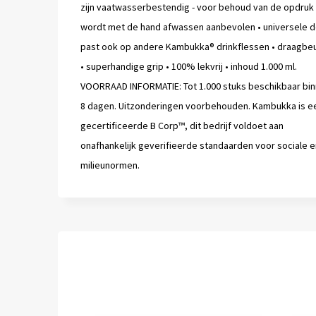
zijn vaatwasserbestendig - voor behoud van de opdruk
wordt met de hand afwassen aanbevolen • universele d
past ook op andere Kambukka® drinkflessen • draagbe
• superhandige grip • 100% lekvrij • inhoud 1.000 ml.
VOORRAAD INFORMATIE: Tot 1.000 stuks beschikbaar bi
8 dagen. Uitzonderingen voorbehouden. Kambukka is e
gecertificeerde B Corp™, dit bedrijf voldoet aan
onafhankelijk geverifieerde standaarden voor sociale e
milieunormen.