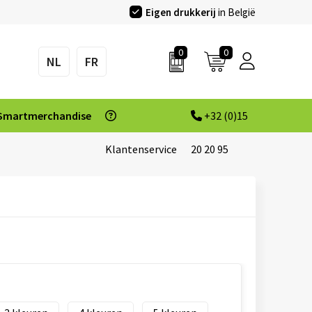
Eigen drukkerij
in België
0
0
NL
FR
Smartmerchandise
+32 (0)15
Klantenservice
20 20 95