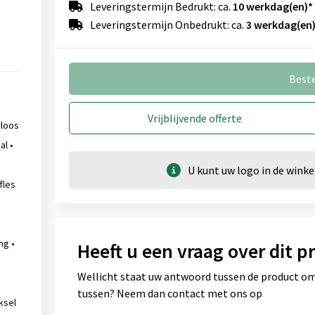
Leveringstermijn Bedrukt: ca.
10 werkdag(en)*
Leveringstermijn Onbedrukt: ca.
3 werkdag(en)
Best
Vrijblijvende offerte
rloos
l •
U kunt uw logo in de win
fles
ng •
Heeft u een vraag over dit p
Wellicht staat uw antwoord tussen de product omsc
tussen? Neem dan contact met ons op
ksel