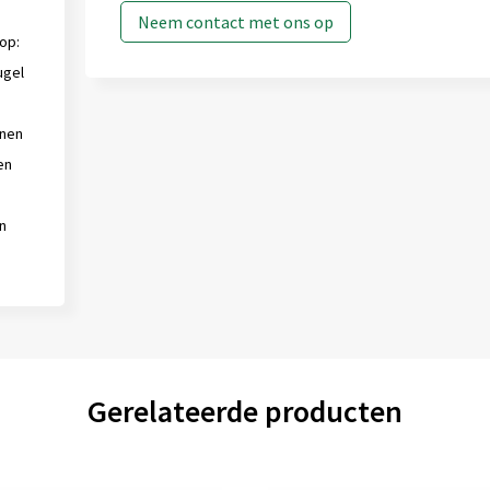
Neem contact met ons op
op:
ugel
nnen
en
n
Gerelateerde producten