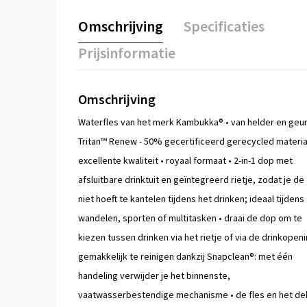
Omschrijving
Specificaties
Prijsinformatie
Omschrijving
Waterfles van het merk Kambukka® • van helder en geu
Tritan™ Renew - 50% gecertificeerd gerecycled materiaa
excellente kwaliteit • royaal formaat • 2-in-1 dop met
afsluitbare drinktuit en geïntegreerd rietje, zodat je de 
niet hoeft te kantelen tijdens het drinken; ideaal tijdens
wandelen, sporten of multitasken • draai de dop om te
kiezen tussen drinken via het rietje of via de drinkopeni
gemakkelijk te reinigen dankzij Snapclean®: met één
handeling verwijder je het binnenste,
vaatwasserbestendige mechanisme • de fles en het de