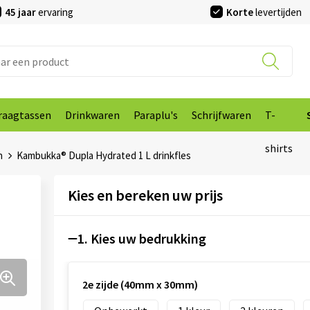
45 jaar
ervaring
Korte
levertijden
raagtassen
Drinkwaren
Paraplu's
Schrijfwaren
T-
shirts
n
Kambukka® Dupla Hydrated 1 L drinkfles
Kies en bereken uw prijs
1. Kies uw bedrukking
2e zijde (40mm x 30mm)