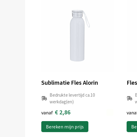
Sublimatie Fles Alorin
Fle
Bedrukte levertijd ca.10
B
werkdag(en)
w
€ 2,86
vanaf
vana
Bereken mijn prijs
Be