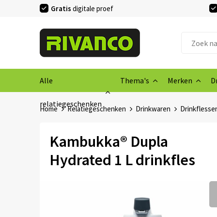
Gratis
digitale proef
Alle
Thema's
Merken
D
relatiegeschenken
Home
Relatiegeschenken
Drinkwaren
Drinkflesse
Kambukka® Dupla
Hydrated 1 L drinkfles