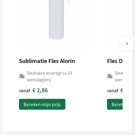
Sublimatie Fles Alorin
Fles Dinsa
Bedrukte levertijd ca.10
Bedrukte l
werkdag(en)
werkdag(e
€ 2,86
€ 0,6
vanaf
vanaf
Bereken mijn prijs
Bereken mij