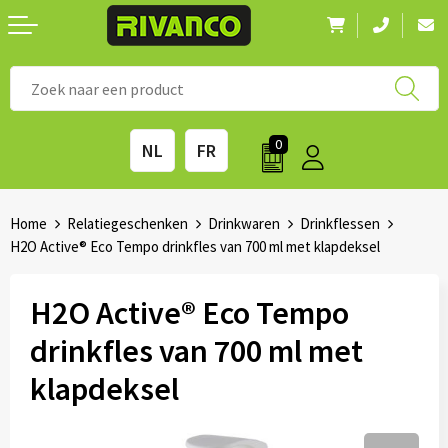
Nieuwigheden
◼ Bestsellers
◼ Alle merken
0
NL
FR
Drinkwaren
◼ Eco-producten
Kantoorartikelen
◼ Survival gear
Home
Relatiegeschenken
Drinkwaren
Drinkflessen
H2O Active® Eco Tempo drinkfles van 700 ml met klapdeksel
Kinderen & spellen
◼ Seizoenen
H2O Active® Eco Tempo
Outdoor & vrije tijd
◼ Beurzen
drinkfles van 700 ml met
Technologie & Accessoires
◼ Feestdagen
klapdeksel
Tassen
◼ Festival & Events