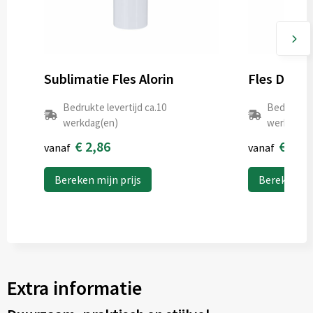
Sublimatie Fles Alorin
Fles Dinsa
Bedrukte levertijd ca.10
Bedrukte l
werkdag(en)
werkdag(e
€ 2,86
€ 0,6
vanaf
vanaf
Bereken mijn prijs
Bereken mij
Extra informatie