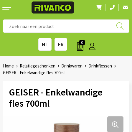
Nieuwigheden
◼ Bestsellers
◼ Alle merken
0
NL
FR
Drinkwaren
◼ Eco-producten
Kantoorartikelen
◼ Survival gear
Home
Relatiegeschenken
Drinkwaren
Drinkflessen
GEISER - Enkelwandige fles 700ml
Kinderen & spellen
◼ Seizoenen
GEISER - Enkelwandige
Outdoor & vrije tijd
◼ Beurzen
fles 700ml
Technologie & Accessoires
◼ Feestdagen
Tassen
◼ Festival & Events