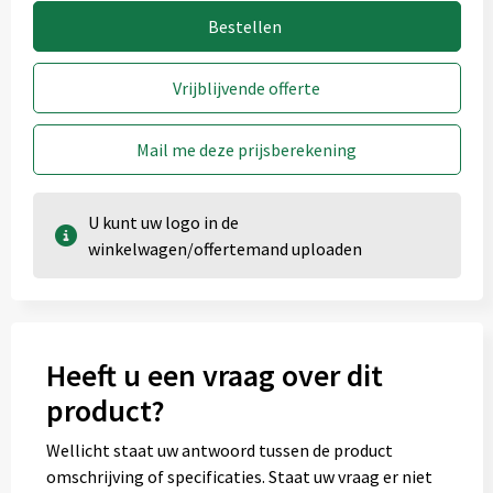
3
4
Graveren
Bestellen
Vrijblijvende offerte
Lid (40x40 mm)
Mail me deze prijsberekening
Onbewerkt
1
2
3
4
Graveren
U kunt uw logo in de
winkelwagen/offertemand uploaden
Heeft u een vraag over dit
product?
Wellicht staat uw antwoord tussen de product
omschrijving of specificaties. Staat uw vraag er niet