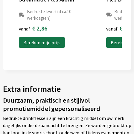
4
Bedrukte levertijd ca.10
Bedrukte l
werkdag(en)
werkdag(e
Graveren
€ 2,86
€ 0,6
vanaf
vanaf
Full colour
Bereken mijn prijs
Bereken mij
Extra informatie
Duurzaam, praktisch en stijlvol
promotiemiddel gepersonaliseerd
Bedrukte drinkflessen zijn een krachtig middel om uw merk
dagelijks onder de aandacht te brengen. Ze worden gebruikt op
kantoor, in de sportschool, onderweg of tijdens evenementen