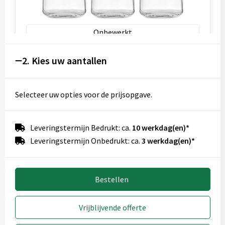
Onbewerkt
1
2. Kies uw aantallen
Selecteer uw opties voor de prijsopgave.
Voorkant (30x80 mm)
Onbewerkt
Leveringstermijn Bedrukt: ca.
10 werkdag(en)*
Leveringstermijn Onbedrukt: ca.
3 werkdag(en)*
1
2
Bestellen
3
4
Vrijblijvende offerte
Graveren