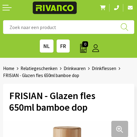
Nieuwigheden
◼ Bestsellers
◼ Alle merken
0
NL
FR
Drinkwaren
◼ Eco-producten
Kantoorartikelen
◼ Survival gear
Home
Relatiegeschenken
Drinkwaren
Drinkflessen
FRISIAN - Glazen fles 650ml bamboe dop
Kinderen & spellen
◼ Seizoenen
FRISIAN - Glazen fles
Outdoor & vrije tijd
◼ Beurzen
650ml bamboe dop
Technologie & Accessoires
◼ Feestdagen
Tassen
◼ Festival & Events