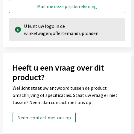
Mail me deze prijsberekening
U kunt uw logo in de
Achterkant (30x80 mm)
winkelwagen/offertemand uploaden
Onbewerkt
1
Heeft u een vraag over dit
2
product?
3
Wellicht staat uw antwoord tussen de product
4
omschrijving of specificaties. Staat uw vraag er niet
tussen? Neem dan contact met ons op
Graveren
Neem contact met ons op