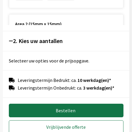
Area 2 (15mm x 15mm)
Onbewerkt
Graveren
2. Kies uw aantallen
Selecteer uw opties voor de prijsopgave.
Area 3 (35mm x 35mm)
Onbewerkt
Graveren
Leveringstermijn Bedrukt: ca.
10 werkdag(en)*
Leveringstermijn Onbedrukt: ca.
3 werkdag(en)*
Bestellen
Vrijblijvende offerte