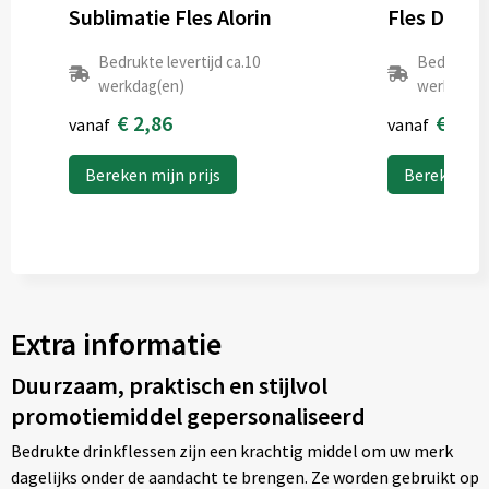
Sublimatie Fles Alorin
Fles Dinsa
Bedrukte levertijd ca.10
Bedrukte l
werkdag(en)
werkdag(e
€ 2,86
€ 0,6
vanaf
vanaf
Bereken mijn prijs
Bereken mij
Extra informatie
Duurzaam, praktisch en stijlvol
promotiemiddel gepersonaliseerd
Bedrukte drinkflessen zijn een krachtig middel om uw merk
dagelijks onder de aandacht te brengen. Ze worden gebruikt op