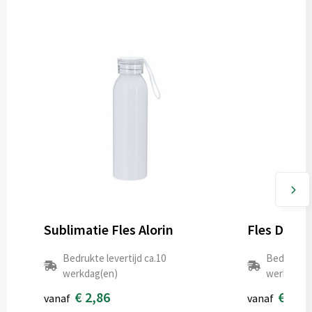
Sublimatie Fles Alorin
Fles Dinsa
Bedrukte levertijd ca.10
Bedrukte l
werkdag(en)
werkdag(e
€ 2,86
€ 0,6
vanaf
vanaf