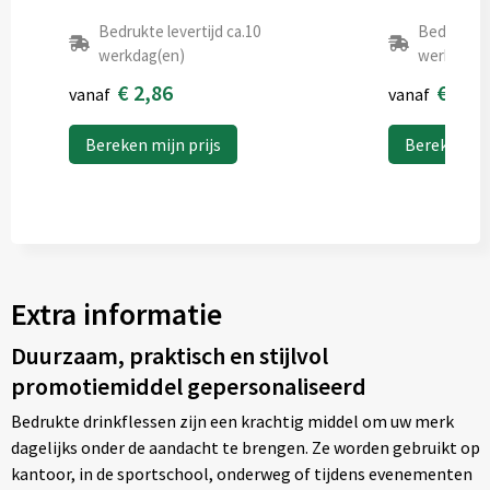
Bedrukte levertijd ca.10
Bedrukte l
werkdag(en)
werkdag(e
€ 2,86
€ 0,6
vanaf
vanaf
Bereken mijn prijs
Bereken mij
Extra informatie
Duurzaam, praktisch en stijlvol
promotiemiddel gepersonaliseerd
Bedrukte drinkflessen zijn een krachtig middel om uw merk
dagelijks onder de aandacht te brengen. Ze worden gebruikt op
kantoor, in de sportschool, onderweg of tijdens evenementen