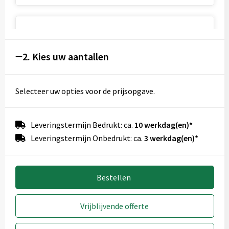
Als de mat gevouwen is op de voorkant (50mm x
50mm)
2. Kies uw aantallen
Onbewerkt
Full colour
Selecteer uw opties voor de prijsopgave.
Als de mat gevouwen is op de voorkant (70mm x
Leveringstermijn Bedrukt: ca.
10 werkdag(en)*
70mm)
Leveringstermijn Onbedrukt: ca.
3 werkdag(en)*
Onbewerkt
Full colour
Bestellen
Rondom bedrukking (125mm x 80mm)
Vrijblijvende offerte
Onbewerkt
Full colour