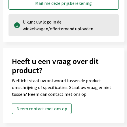
Mail me deze prijsberekening
Rondom bedrukking (180mm x 80mm)
U kunt uw logo in de
Onbewerkt
winkelwagen/offertemand uploaden
Full colour
Rondom bedrukking (210mm x 80mm)
Heeft u een vraag over dit
Onbewerkt
1
Graveren
product?
Full colour
Wellicht staat uw antwoord tussen de product
omschrijving of specificaties. Staat uw vraag er niet
tussen? Neem dan contact met ons op
Als de mat gevouwen is op de voorkant (20mm x
Neem contact met ons op
80mm)
Onbewerkt
1
2