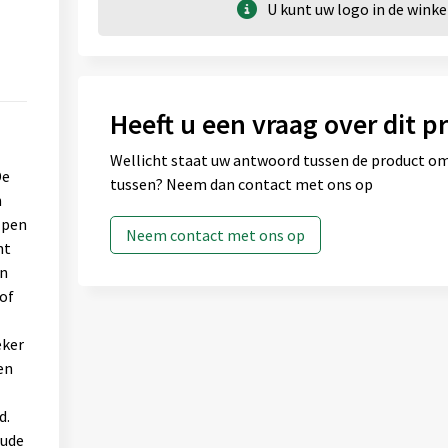
U kunt uw logo in de win
Heeft u een vraag over dit p
Wellicht staat uw antwoord tussen de product omsc
De
tussen? Neem dan contact met ons op
n
lpen
Neem contact met ons op
nt
en
of
eker
en
d.
oude