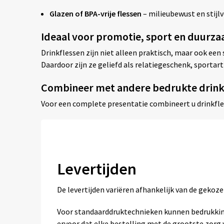
Glazen of BPA-vrije flessen
– milieubewust en stijlv
Ideaal voor promotie, sport en duurz
Drinkflessen zijn niet alleen praktisch, maar ook ee
Daardoor zijn ze geliefd als relatiegeschenk, sporta
Combineer met andere bedrukte drin
Voor een complete presentatie combineert u drinkfl
Levertijden
De levertijden variëren afhankelijk van de geko
Voor standaarddruktechnieken kunnen bedrukkin
ervoor dat elke bestelling met de grootste zor