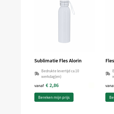
Sublimatie Fles Alorin
Fle
Bedrukte levertijd ca.10
B
werkdag(en)
w
€ 2,86
vanaf
vana
Bereken mijn prijs
Be