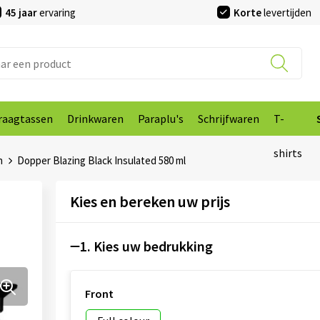
45 jaar
ervaring
Korte
levertijden
raagtassen
Drinkwaren
Paraplu's
Schrijfwaren
T-
shirts
n
Dopper Blazing Black Insulated 580 ml
Kies en bereken uw prijs
1. Kies uw bedrukking
Front