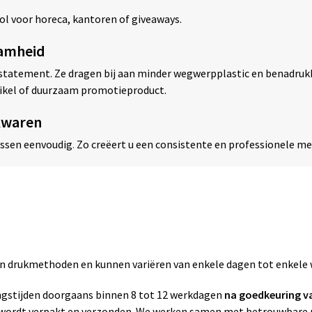
ol voor horeca, kantoren of giveaways.
aamheid
n statement. Ze dragen bij aan minder wegwerpplastic en benadruk
rtikel of duurzaam promotieproduct.
kwaren
essen eenvoudig
.
Zo creëert u een consistente en professionele m
zen drukmethoden en kunnen variëren van enkele dagen tot enkele
gstijden doorgaans binnen 8 tot 12 werkdagen
na goedkeuring v
g wordt verpakt en verzonden. We werken samen met betrouwbare p