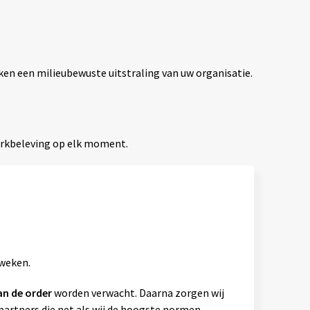
ken een milieubewuste uitstraling van uw organisatie.
erkbeleving op elk moment.
 weken.
an de order
worden verwacht. Daarna zorgen wij
artners die net als wij de hoogste normen