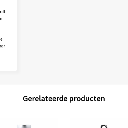
rdt
in
le
aar
Gerelateerde producten