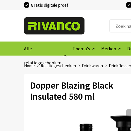
Gratis
digitale proef
Alle
Thema's
Merken
D
relatiegeschenken
Home
Relatiegeschenken
Drinkwaren
Drinkflesse
Dopper Blazing Black
Insulated 580 ml