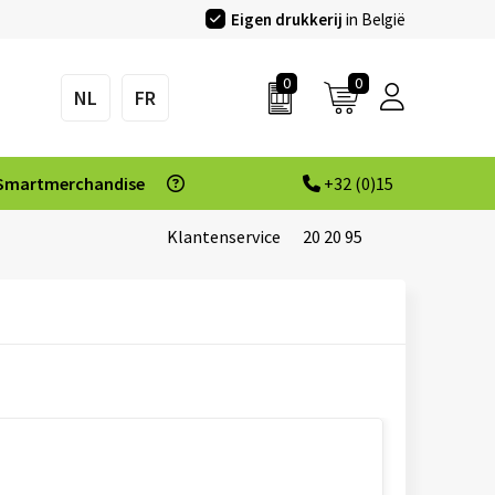
Eigen drukkerij
in België
0
0
NL
FR
Smartmerchandise
+32 (0)15
Klantenservice
20 20 95