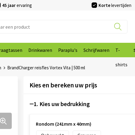
45 jaar
ervaring
Korte
levertijden
raagtassen
Drinkwaren
Paraplu's
Schrijfwaren
T-
shirts
n
BrandCharger reisfles Vortex Vita | 500 ml
Kies en bereken uw prijs
1. Kies uw bedrukking
Rondom (241mm x 40mm)