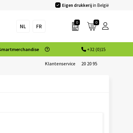
Eigen drukkerij
in België
0
0
NL
FR
Smartmerchandise
+32 (0)15
Klantenservice
20 20 95