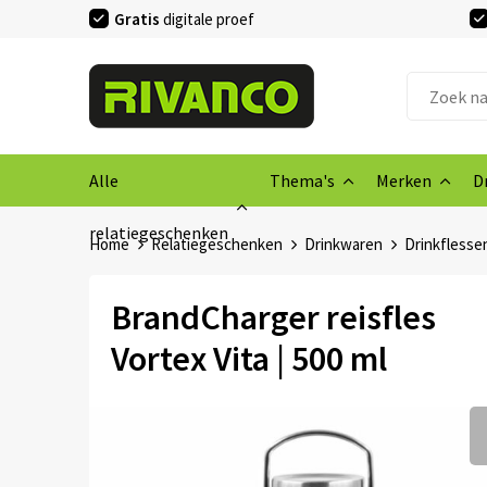
Gratis
digitale proef
Alle
Thema's
Merken
D
relatiegeschenken
Home
Relatiegeschenken
Drinkwaren
Drinkflesse
BrandCharger reisfles
Vortex Vita | 500 ml