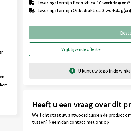
Leveringstermijn Bedrukt: ca.
10 werkdag(en)*
Leveringstermijn Onbedrukt: ca.
3 werkdag(en)
Op deksel (⌀ 30 mm)
Onbewerkt
Graveren
Best
Vrijblijvende offerte
an
Achterzijde (25mm x 40mm)
Onbewerkt
Graveren
U kunt uw logo in de win
 en
e hem
Heeft u een vraag over dit p
Wellicht staat uw antwoord tussen de product omsc
tussen? Neem dan contact met ons op