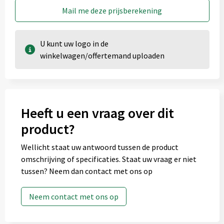
Mail me deze prijsberekening
U kunt uw logo in de
Achterzijde (30mm x 40mm)
winkelwagen/offertemand uploaden
Onbewerkt
1
2
3
4
5
Heeft u een vraag over dit
product?
Rondom (120mm x 65mm)
Wellicht staat uw antwoord tussen de product
Onbewerkt
1
omschrijving of specificaties. Staat uw vraag er niet
tussen? Neem dan contact met ons op
Achterzijde (50mm x 25mm)
Neem contact met ons op
Onbewerkt
Graveren