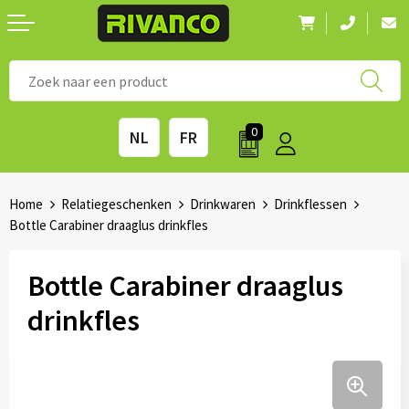
Nieuwigheden
◼ Bestsellers
◼ Alle merken
0
NL
FR
Drinkwaren
◼ Eco-producten
Kantoorartikelen
◼ Survival gear
Home
Relatiegeschenken
Drinkwaren
Drinkflessen
Bottle Carabiner draaglus drinkfles
Kinderen & spellen
◼ Seizoenen
Bottle Carabiner draaglus
Outdoor & vrije tijd
◼ Beurzen
drinkfles
Technologie & Accessoires
◼ Feestdagen
Tassen
◼ Festival & Events