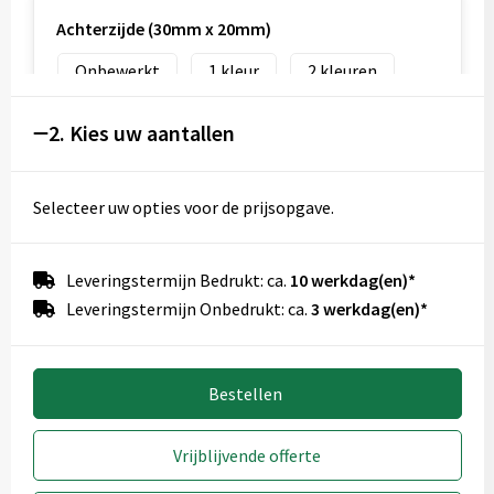
Achterzijde (30mm x 20mm)
Onbewerkt
1
2
3
4
5
2. Kies uw aantallen
Selecteer uw opties voor de prijsopgave.
Voorzijde (30mm x 45mm)
Onbewerkt
1
2
Leveringstermijn Bedrukt: ca.
10 werkdag(en)*
3
4
5
Leveringstermijn Onbedrukt: ca.
3 werkdag(en)*
Bestellen
Voorzijde (30mm x 20mm)
Onbewerkt
1
2
Vrijblijvende offerte
3
4
5