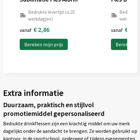
Achterzijde (50mm x 50mm)
Bedrukte levertijd ca.10
Bedrukte l
werkdag(en)
werkdag(e
Onbewerkt
Graveren
€ 2,86
€ 0,6
vanaf
vanaf
Bereken mijn prijs
Bereken mij
Achterzijde (30mm x 80mm)
Onbewerkt
Graveren
Extra informatie
Voorzijde (25mm x 25mm)
Duurzaam, praktisch en stijlvol
Onbewerkt
Graveren
promotiemiddel gepersonaliseerd
Bedrukte drinkflessen zijn een krachtig middel om uw merk
dagelijks onder de aandacht te brengen. Ze worden gebruikt op
kantoor, in de sportschool, onderweg of tijdens evenementen