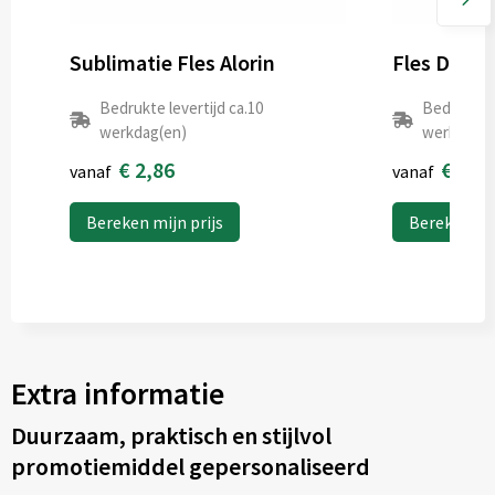
Sublimatie Fles Alorin
Fles Dinsa
Bedrukte levertijd ca.10
Bedrukte l
werkdag(en)
werkdag(e
€ 2,86
€ 0,6
vanaf
vanaf
Bereken mijn prijs
Bereken mij
Extra informatie
Duurzaam, praktisch en stijlvol
promotiemiddel gepersonaliseerd