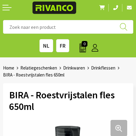
Nieuwigheden
◼ Bestsellers
◼ Alle merken
0
NL
FR
Drinkwaren
◼ Eco-producten
Kantoorartikelen
◼ Survival gear
Home
Relatiegeschenken
Drinkwaren
Drinkflessen
BIRA - Roestvrijstalen fles 650ml
Kinderen & spellen
◼ Seizoenen
BIRA - Roestvrijstalen fles
Outdoor & vrije tijd
◼ Beurzen
650ml
Technologie & Accessoires
◼ Feestdagen
Tassen
◼ Festival & Events