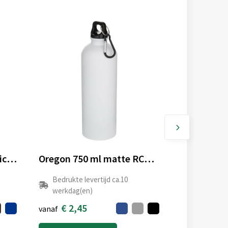
Lekvrije opvouwbare siliconen fles met schroefdop
Oregon 750 ml matte RCS gecertificeerde enkelwandige roestvrijstalen waterfles met karabijnhaak
Bedrukte levertijd ca.10
werkdag(en)
€ 2,45
vanaf