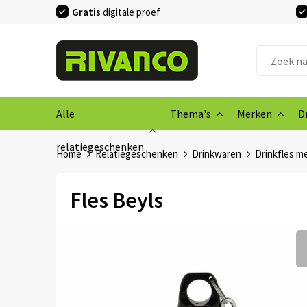
Gratis
digitale proef
Alle
Thema's
Merken
D
relatiegeschenken
Home
Relatiegeschenken
Drinkwaren
Drinkfles me
Fles Beyls