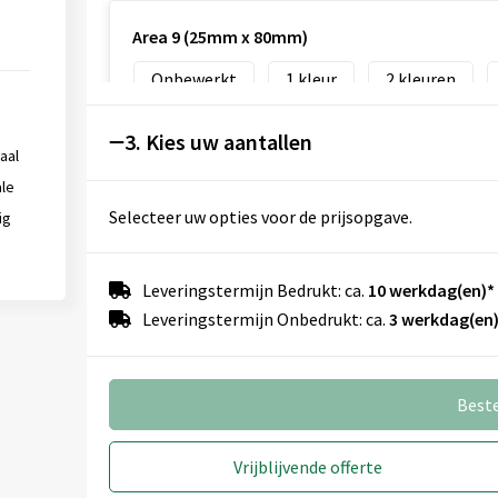
Area 9 (25mm x 80mm)
Onbewerkt
1
2
3. Kies uw aantallen
aal
Area 2 (25mm x 20mm)
le
Selecteer uw opties voor de prijsopgave.
ig
Onbewerkt
Full colour
Leveringstermijn Bedrukt: ca.
10 werkdag(en)*
Leveringstermijn Onbedrukt: ca.
3 werkdag(en)
Area 3 (30mm x 30mm)
Onbewerkt
Full colour
Best
Vrijblijvende offerte
Area 4 (50mm x 50mm)