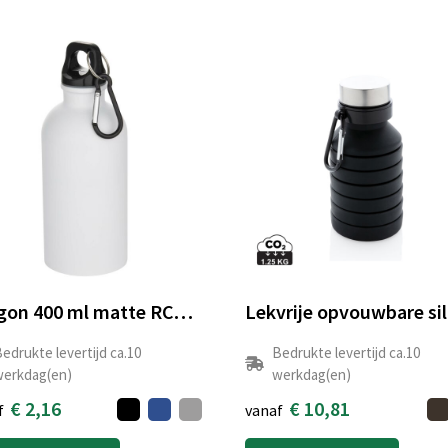
Oregon 400 ml matte RCS gecertificeerde enkelwandige roestvrijstalen waterfles met karabijnhaak
edrukte levertijd ca.10
Bedrukte levertijd ca.10
erkdag(en)
werkdag(en)
€ 2,16
€ 10,81
f
vanaf