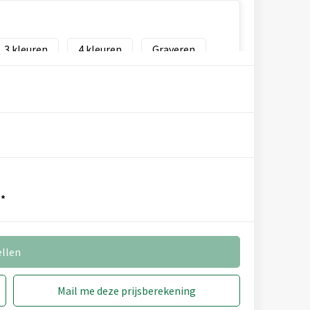
3
4
Graveren
*
ellen
Mail me deze prijsberekening