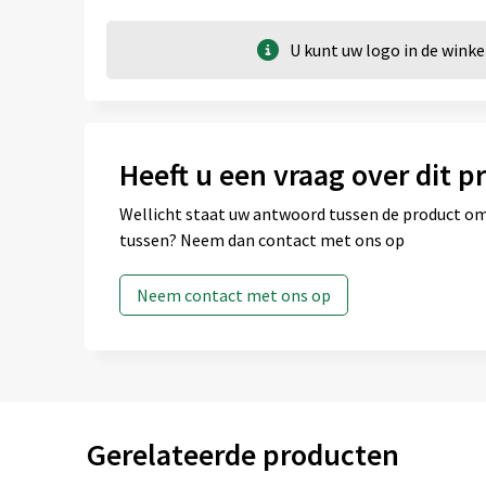
Onbewerkt
Full colour
U kunt uw logo in de win
Area 5 (70mm x 70mm)
Heeft u een vraag over dit p
Onbewerkt
Full colour
Wellicht staat uw antwoord tussen de product omsc
tussen? Neem dan contact met ons op
Area 6 (125mm x 80mm)
Neem contact met ons op
Onbewerkt
Full colour
Area 7 (180mm x 80mm)
Gerelateerde producten
Onbewerkt
Full colour