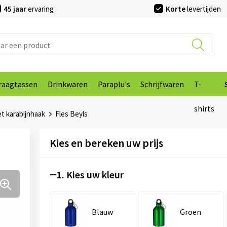
45 jaar
ervaring
Korte
levertijden
raagtassen
Drinkwaren
Paraplu's
Schrijfwaren
T-
shirts
t karabijnhaak
Fles Beyls
Kies en bereken uw prijs
1. Kies uw kleur
Blauw
Groen