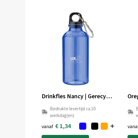
Drinkfles Nancy | Gerecycled | 400 ml
Bedrukte levertijd ca.10
B
werkdag(en)
w
€ 1,34
vanaf
vana