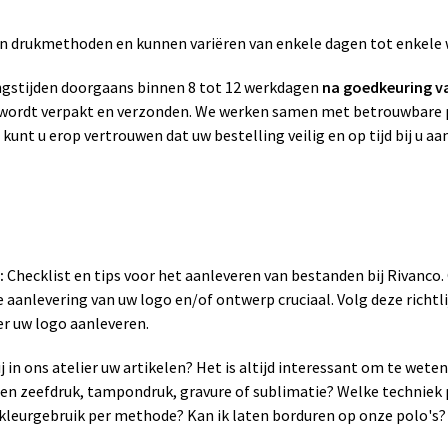
zen drukmethoden en kunnen variëren van enkele dagen tot enkele
gstijden doorgaans binnen 8 tot 12 werkdagen
na goedkeuring v
g wordt verpakt en verzonden. We werken samen met betrouwbare p
 kunt u erop vertrouwen dat uw bestelling veilig en op tijd bij u a
:
Checklist en tips voor het aanleveren van bestanden bij Rivanco
 aanlevering van uw logo en/of ontwerp cruciaal. Volg deze richtli
er uw logo aanleveren.
 in ons atelier uw artikelen? Het is altijd interessant om te wet
sen zeefdruk, tampondruk, gravure of sublimatie? Welke techniek 
leurgebruik per methode? Kan ik laten borduren op onze polo's? 