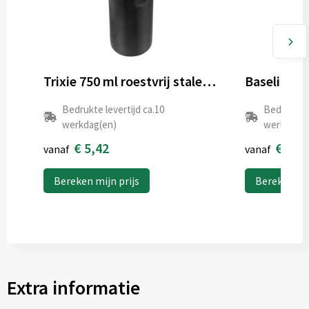
Trixie 750 ml roestvrij stalen sportfles
Bedrukte levertijd ca.10
Bedrukte l
werkdag(en)
werkdag(e
€ 5,42
€ 1,5
vanaf
vanaf
Bereken mijn prijs
Bereken mij
Extra informatie