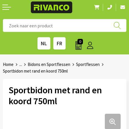
Nieuwigheden
◼ Bestsellers
◼ Alle merken
0
NL
FR
Drinkwaren
◼ Eco-producten
Kantoorartikelen
◼ Survival gear
Home
...
Bidons en Sportflessen
Sportflessen
Sportbidon met rand en koord 750ml
Kinderen & spellen
◼ Seizoenen
Sportbidon met rand en
Outdoor & vrije tijd
◼ Beurzen
koord 750ml
Technologie & Accessoires
◼ Feestdagen
Tassen
◼ Festival & Events