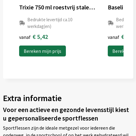
Trixie 750 ml roestvrij stalen sportfles
Bedrukte levertijd ca.10
Bedrukte l
werkdag(en)
werkdag(e
€ 5,42
€ 1,5
vanaf
vanaf
Bereken mijn prijs
Bereken mij
Extra informatie
Voor een actieve en gezonde levensstijl kiest
u gepersonaliseerde sportflessen
Sportflessen zijn de ideale metgezel voor iedereen die
onderweg, in de sportschool of op het werk gehydrateerd wil