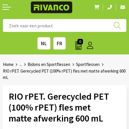
Nieuwigheden
◼ Bestsellers
◼ Alle merken
0
NL
FR
Drinkwaren
◼ Eco-producten
Kantoorartikelen
◼ Survival gear
Home
...
Bidons en Sportflessen
Sportflessen
RIO rPET. Gerecycled PET (100% rPET) fles met matte afwerking 600
mL
Kinderen & spellen
◼ Seizoenen
Outdoor & vrije tijd
◼ Beurzen
RIO rPET. Gerecycled PET
(100% rPET) fles met
Technologie & Accessoires
◼ Feestdagen
matte afwerking 600 mL
Tassen
◼ Festival & Events