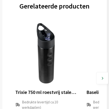
Gerelateerde producten
Trixie 750 ml roestvrij stalen sportfles
Bedrukte levertijd ca.10
Bedrukte l
werkdag(en)
werkdag(e