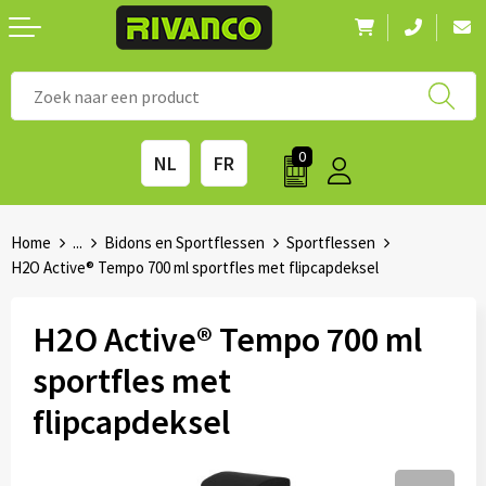
Nieuwigheden
◼ Bestsellers
◼ Alle merken
0
NL
FR
Drinkwaren
◼ Eco-producten
Kantoorartikelen
◼ Survival gear
Home
...
Bidons en Sportflessen
Sportflessen
H2O Active® Tempo 700 ml sportfles met flipcapdeksel
Kinderen & spellen
◼ Seizoenen
H2O Active® Tempo 700 ml
Outdoor & vrije tijd
◼ Beurzen
sportfles met
Technologie & Accessoires
◼ Feestdagen
flipcapdeksel
Tassen
◼ Festival & Events