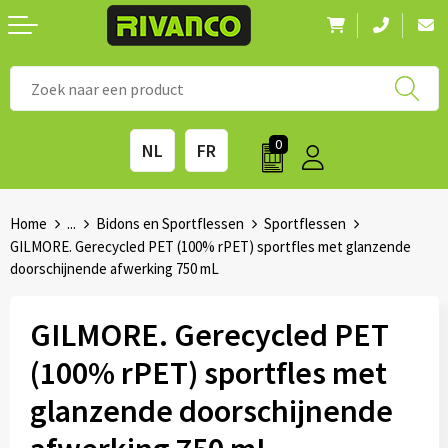
Nieuwigheden
◼ Bestsellers
◼ Alle merken
0
NL
FR
Drinkwaren
◼ Eco-producten
Kantoorartikelen
◼ Survival gear
Home
...
Bidons en Sportflessen
Sportflessen
GILMORE. Gerecycled PET (100% rPET) sportfles met glanzende
doorschijnende afwerking 750 mL
Kinderen & spellen
◼ Seizoenen
Outdoor & vrije tijd
◼ Beurzen
GILMORE. Gerecycled PET
(100% rPET) sportfles met
Technologie & Accessoires
◼ Feestdagen
glanzende doorschijnende
Tassen
◼ Festival & Events