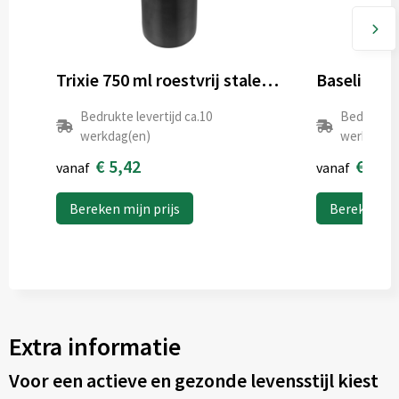
Trixie 750 ml roestvrij stalen sportfles
Bedrukte levertijd ca.10
Bedrukte l
werkdag(en)
werkdag(e
€ 5,42
€ 1,5
vanaf
vanaf
Bereken mijn prijs
Bereken mij
Extra informatie
Voor een actieve en gezonde levensstijl kiest