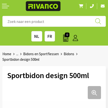
Nieuwigheden
◼ Bestsellers
◼ Alle merken
0
NL
FR
Drinkwaren
◼ Eco-producten
Kantoorartikelen
◼ Survival gear
Home
...
Bidons en Sportflessen
Bidons
Sportbidon design 500ml
Kinderen & spellen
◼ Seizoenen
Sportbidon design 500ml
Outdoor & vrije tijd
◼ Beurzen
Technologie & Accessoires
◼ Feestdagen
Tassen
◼ Festival & Events