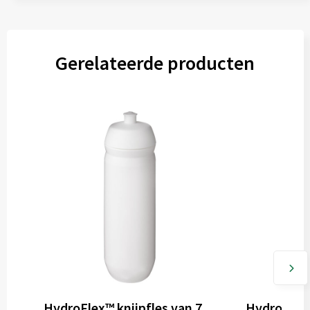
Gerelateerde producten
HydroFlex™ knijpfles van 750 ml