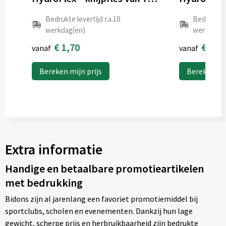
Bedrukte levertijd ca.10
Bedrukte l
werkdag(en)
werkdag(e
€ 1,70
€ 1,5
vanaf
vanaf
Bereken mijn prijs
Bereken mij
Extra informatie
Handige en betaalbare promotieartikelen
met bedrukking
Bidons zijn al jarenlang een favoriet promotiemiddel bij
sportclubs, scholen en evenementen. Dankzij hun lage
gewicht, scherpe prijs en herbruikbaarheid zijn bedrukte