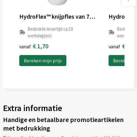
HydroFlex™ knijpfles van 750 ml
Bedrukte levertijd ca.10
Bedrukte l
werkdag(en)
werkdag(e
€ 1,70
€ 1,5
vanaf
vanaf
Bereken mijn prijs
Bereken mij
Extra informatie
Handige en betaalbare promotieartikelen
met bedrukking