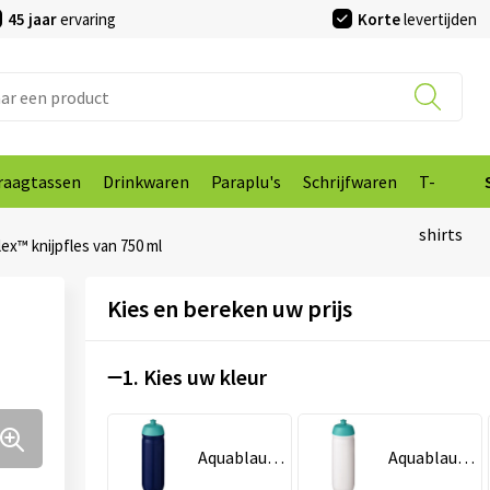
45 jaar
ervaring
Korte
levertijden
raagtassen
Drinkwaren
Paraplu's
Schrijfwaren
T-
shirts
ex™ knijpfles van 750 ml
Kies en bereken uw prijs
1. Kies uw kleur
Aquablauw/Blauw
Aquablauw/Wit