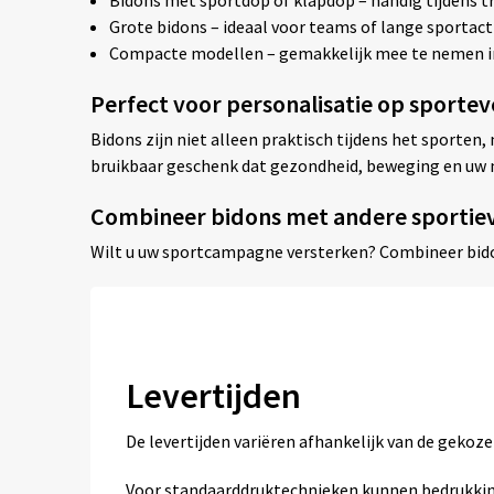
Bidons met sportdop of klapdop – handig tijdens tr
Grote bidons – ideaal voor teams of lange sportacti
Compacte modellen – gemakkelijk mee te nemen in
Perfect voor personalisatie op sportev
Bidons zijn niet alleen praktisch tijdens het sporten
bruikbaar geschenk dat gezondheid, beweging en uw 
Combineer bidons met andere sportie
Wilt u uw sportcampagne versterken? Combineer bi
Levertijden
De levertijden variëren afhankelijk van de geko
Voor standaarddruktechnieken kunnen bedrukkin