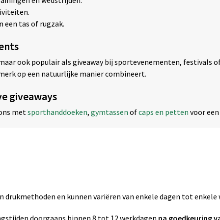
ainingen en wedstrijden.
viteiten.
 een tas of rugzak.
ents
, maar ook populair als giveaway bij sportevenementen, festivals o
merk op een natuurlijke manier combineert.
ve giveaways
dons met
sporthanddoeken
,
gymtassen
of
caps en petten
voor een
zen drukmethoden en kunnen variëren van enkele dagen tot enkele
gstijden doorgaans binnen 8 tot 12 werkdagen
na goedkeuring v