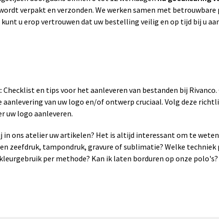
g wordt verpakt en verzonden. We werken samen met betrouwbare p
 kunt u erop vertrouwen dat uw bestelling veilig en op tijd bij u a
:
Checklist en tips voor het aanleveren van bestanden bij Rivanco
 aanlevering van uw logo en/of ontwerp cruciaal. Volg deze richtli
er uw logo aanleveren.
 in ons atelier uw artikelen? Het is altijd interessant om te wet
sen zeefdruk, tampondruk, gravure of sublimatie? Welke techniek 
leurgebruik per methode? Kan ik laten borduren op onze polo's? 