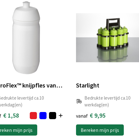
HydroFlex™ knijpfles van 500 ml
Starlight
edrukte levertijd ca.10
Bedrukte levertijd ca.10
erkdag(en)
werkdag(en)
€ 1,58
€ 9,95
f
vanaf
reken mijn prijs
Bereken mijn prijs