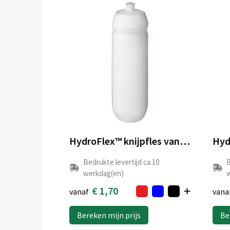
HydroFlex™ knijpfles van 750 ml
Bedrukte levertijd ca.10
B
werkdag(en)
w
€ 1,70
vanaf
vana
Bereken mijn prijs
Be