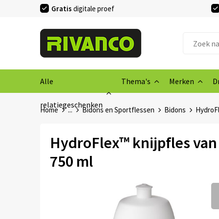
Gratis
digitale proef
Alle
Thema's
Merken
D
relatiegeschenken
Home
...
Bidons en Sportflessen
Bidons
HydroFl
HydroFlex™ knijpfles van
750 ml