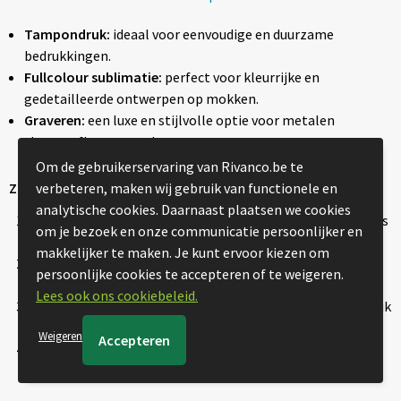
Tampondruk:
ideaal voor eenvoudige en duurzame
bedrukkingen.
Fullcolour sublimatie:
perfect voor kleurrijke en
gedetailleerde ontwerpen op mokken.
Graveren:
een luxe en stijlvolle optie voor metalen
thermosflessen en glazen.
Om de gebruikerservaring van Rivanco.be te
Zo Bestelt u uw Bedrukte Drinkwaren
verbeteren, maken wij gebruik van functionele en
analytische cookies. Daarnaast plaatsen we cookies
Kies uw product om te bedrukken:
Selecteer een mok, fles
om je bezoek en onze communicatie persoonlijker en
of beker die past bij uw merk en doelgroep.
makkelijker te maken. Je kunt ervoor kiezen om
Ontwerp en upload:
Voeg uw logo of design toe voor een
persoonlijke cookies te accepteren of te weigeren.
unieke bedrukking.
Lees ook ons cookiebeleid.
Proefdruk en goedkeuring:
Ontvang een digitale proefdruk
van uw gepersonaliseerde artikelen en geef akkoord.
Weigeren
Snelle levering:
Wij zorgen voor een hoogwaardige
bedrukking van uw drinkwaren en een tijdige verzending.