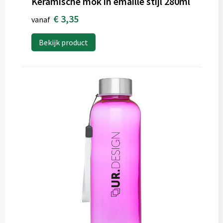
Keramische mok in emaille stijl 280ml
€ 3,35
vanaf
Bekijk product