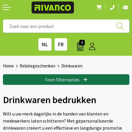
Nieuwigheden
◼ Bestsellers
◼ Alle merken
0
NL
FR
Drinkwaren
◼ Eco-producten
Kantoorartikelen
◼ Survival gear
Home
Relatiegeschenken
Drinkwaren
Kinderen & spellen
◼ Seizoenen
Toon filteropties
Outdoor & vrije tijd
◼ Beurzen
Drinkwaren bedrukken
Technologie & Accessoires
◼ Feestdagen
Wilt u uw merk dagelijks in de handen van klanten en
medewerkers laten schitteren? Met gepersonaliseerde
Tassen
◼ Festival & Events
drinkwaren creëert u een effectieve en langdurige promotie.