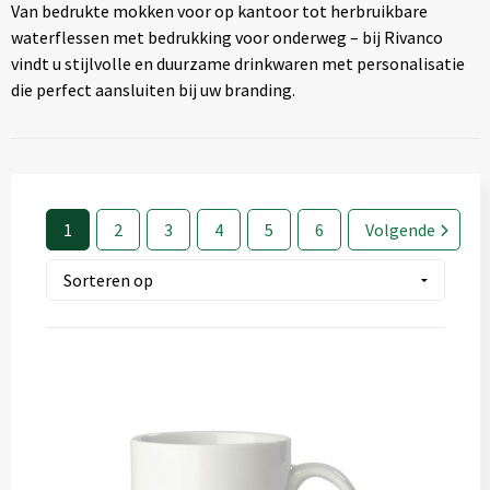
Van bedrukte mokken voor op kantoor tot herbruikbare
Textiel
◼ Reizen
waterflessen met bedrukking voor onderweg – bij Rivanco
vindt u stijlvolle en duurzame drinkwaren met personalisatie
Wonen
◼ Thuiswerken
die perfect aansluiten bij uw branding.
1
2
3
4
5
6
Volgende