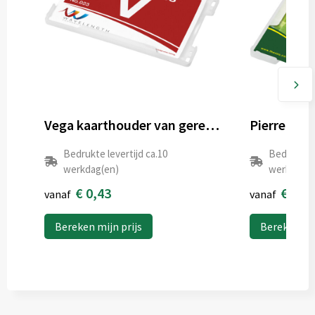
Vega kaarthouder van gerecycled plastic
Bedrukte levertijd ca.10
Bedrukte l
werkdag(en)
werkdag(e
€ 0,43
€ 0,4
vanaf
vanaf
Bereken mijn prijs
Bereken mij