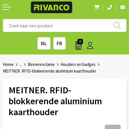
Nieuwigheden
◼ Bestsellers
◼ Alle merken
0
NL
FR
Drinkwaren
◼ Eco-producten
Kantoorartikelen
◼ Survival gear
Home
...
Binnenreclame
Houders en badges
MEITNER. RFID-blokkerende aluminium kaarthouder
Kinderen & spellen
◼ Seizoenen
MEITNER. RFID-
Outdoor & vrije tijd
◼ Beurzen
blokkerende aluminium
Technologie & Accessoires
◼ Feestdagen
kaarthouder
Tassen
◼ Festival & Events