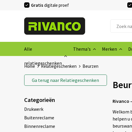
Gratis
digitale proef
Alle
Thema's
Merken
D
relatiegeschenken
Home
Relatiegeschenken
Beurzen
Ga terug naar
Relatiegeschenken
Beur
Categorieën
Rivanco 
Drukwerk
Welkom bi
Buitenreclame
helpen u 
beurswand
Binnenreclame