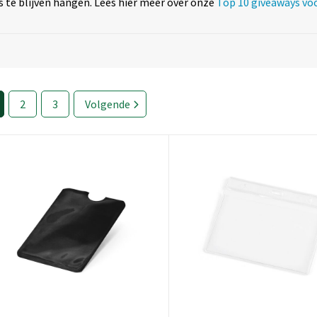
 te blijven hangen. Lees hier meer over onze
Top 10 giveaways vo
2
3
Volgende