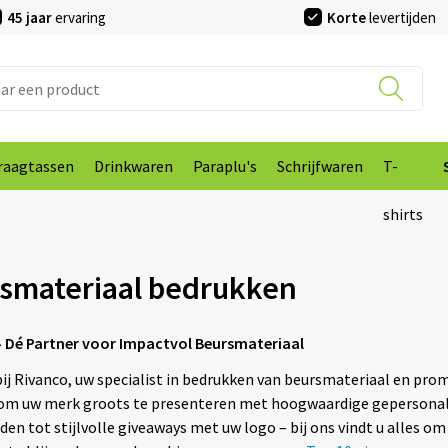
45 jaar
ervaring
Korte
levertijden
raagtassen
Drinkwaren
Paraplu's
Schrijfwaren
T-
shirts
smateriaal bedrukken
– Dé Partner voor Impactvol Beursmateriaal
j Rivanco, uw specialist in bedrukken van beursmateriaal en pr
om uw merk groots te presenteren met hoogwaardige gepersonali
en tot stijlvolle giveaways met uw logo – bij ons vindt u alles o