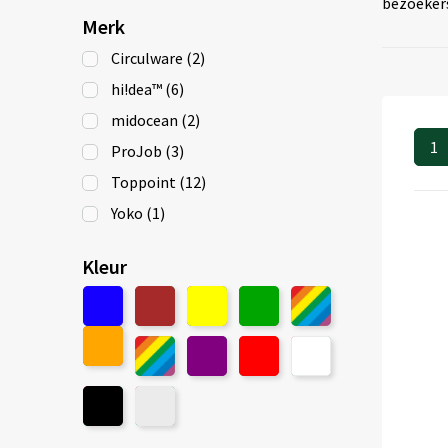
bezoekers
Merk
Circulware
(2)
hi!dea™
(6)
midocean
(2)
1
ProJob
(3)
Toppoint
(12)
Yoko
(1)
Kleur