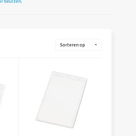
or beurzen
.