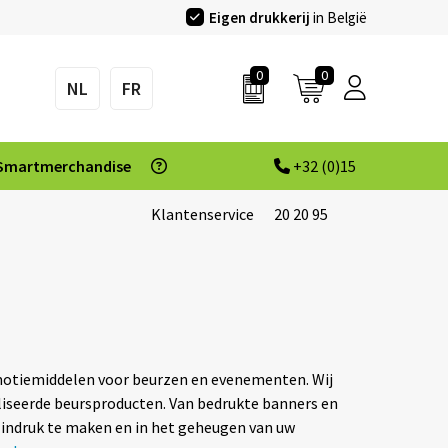
Eigen drukkerij
in België
0
0
NL
FR
Smartmerchandise
+32 (0)15
Klantenservice
20 20 95
omotiemiddelen voor beurzen en evenementen. Wij
seerde beursproducten. Van bedrukte banners en
m indruk te maken en in het geheugen van uw