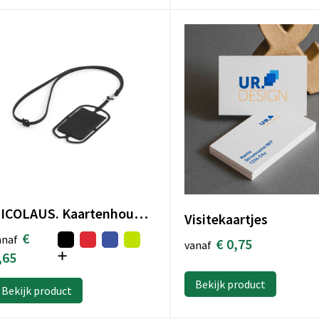
NICOLAUS. Kaartenhouder met smartphonehouder
Visitekaartjes
€
anaf
€ 0,75
vanaf
,65
Bekijk product
Bekijk product