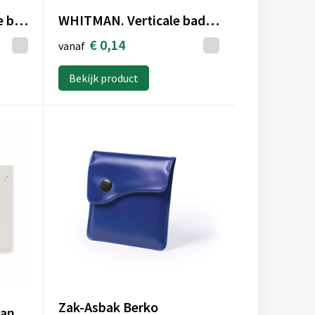
FORSYTH. Horizontale badgehouder van PVC
WHITMAN. Verticale badgehouder van PVC
€ 0,14
vanaf
Bekijk product
Zak-Asbak Berko
ASIDA - Visitekaartje van wilde bloemenzad