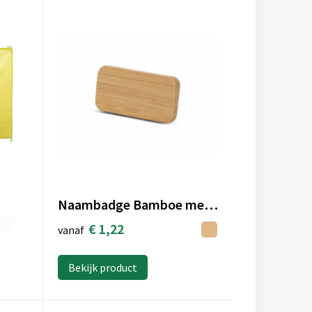
Naambadge Bamboe met speld
€ 1,22
vanaf
Bekijk product