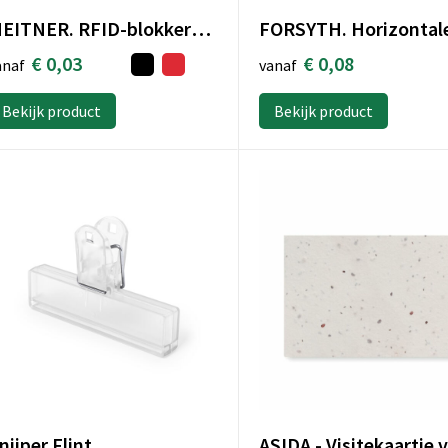
MEITNER. RFID-blokkerende aluminium kaarthouder
€ 0,08
€ 0,03
vanaf
anaf
Bekijk product
Bekijk product
nijper Flint