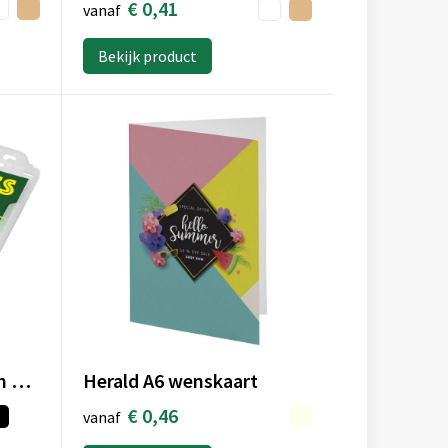
€ 0,41
vanaf
Bekijk product
Pierre kaarthouder van gerecycled plastic
Herald A6 wenskaart
€ 0,46
vanaf