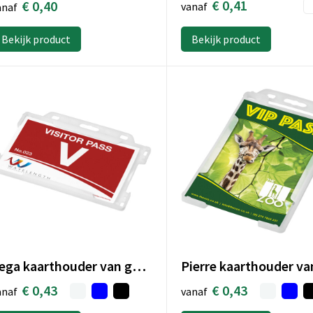
€ 0,41
€ 0,40
vanaf
anaf
Bekijk product
Bekijk product
Vega kaarthouder van gerecycled plastic
€ 0,43
€ 0,43
vanaf
anaf