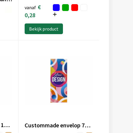
€
vanaf
0,28
Bekijk product
Custommade envelop 100x130mm
Custommade envelop 75x200mm