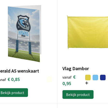
Vlag Dambor
erald A5 wenskaart
€
vanaf
€ 0,85
anaf
0,95
Bekijk product
Bekijk product