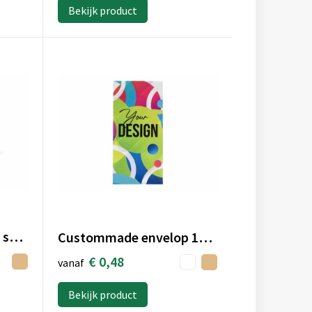
Bekijk product
Naam badge kurk met speld
Custommade envelop 100x210mm
€ 0,48
vanaf
Bekijk product